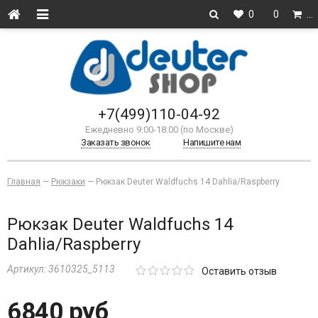
0
0
…
+7(499)110-04-92
Ежедневно 9:00-18:00 (по Москве)
Заказать звонок
Напишите нам
Главная
—
Рюкзаки
—
Рюкзак Deuter Waldfuchs 14 Dahlia/Raspberry
Рюкзак Deuter Waldfuchs 14
Dahlia/Raspberry
Артикул:
3610325_5113
Оставить отзыв
6840 руб