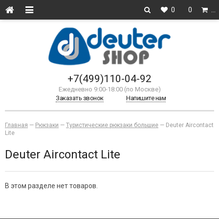
0
0
…
+7(499)110-04-92
Ежедневно 9:00-18:00 (по Москве)
Заказать звонок
Напишите нам
Главная
—
Рюкзаки
—
Туристические рюкзаки большие
—
Deuter Aircontact
Lite
Deuter Aircontact Lite
В этом разделе нет товаров.