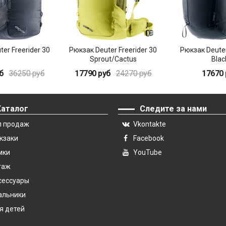
er Freerider 30
Рюкзак Deuter Freerider 30
Рюкзак Deuter
Sprout/Cactus
Blac
б
36250 руб
17790 руб
24270 руб
17670 
Каталог
Следите за нами
п продаж
Vkontakte
кзаки
Facebook
мки
YouTube
гаж
сессуары
альники
я детей