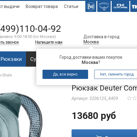
кт выдачи
Возврат товара
Статьи
(499)110-04-92
дневно 9:00-18:00 (по Москве)
Доставка в город:
Москва
ть звонок
Напишите нам
Город доставки ваших покупок
Рюкзаки
Сумки
Багаж
Аксессуары
Спальни
Москва
?
Да, все верно
Нет, сменить город
e/Shale
Рюкзак Deuter Com
Артикул:
3206125_4409
13680 руб