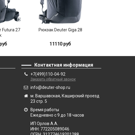
 Futura 27
Рюкзак Deuter Giga 28
Рюкзак Deuter G
k
atlantic-ink
руб
11110 руб
11110 руб
Контактная информация
+7(499)110-04-92
Заказать обратный звонок
info@deuter-shop.ru
м. Варшавская, Каширский проезд
23 стр. 5
Время работы
Ежедневно с 9 до 18 часов
ИП Орлов А.А.
ИНН:
772205089046
ОГРН:
312774619201288