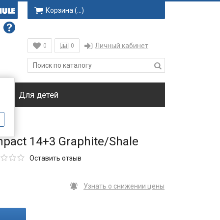
Корзина (
…
)
Личный кабинет
0
0
ки
Для детей
pact 14+3 Graphite/Shale
Оставить отзыв
Узнать о снижении цены