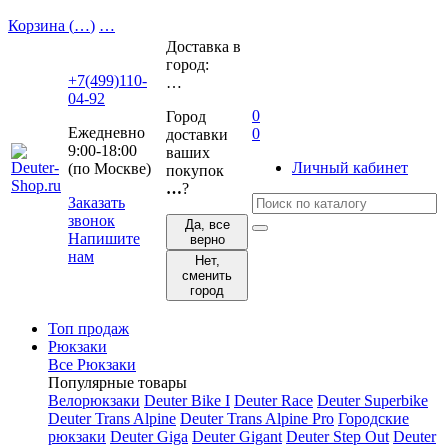
Корзина (
…
)
…
Доставка в
город:
+7(499)110-
…
04-92
0
Город
Ежедневно
0
доставки
9:00-18:00
ваших
Личный кабинет
(по Москве)
покупок
…
?
Заказать
звонок
Да, все
Напишите
верно
нам
Нет,
сменить
город
Топ продаж
Рюкзаки
Все Рюкзаки
Популярные товары
Велорюкзаки
Deuter Bike I
Deuter Race
Deuter Superbike
Deuter Trans Alpine
Deuter Trans Alpine Pro
Городские
рюкзаки
Deuter Giga
Deuter Gigant
Deuter Step Out
Deuter