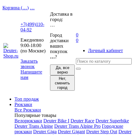
Корзина (
…
)
…
Доставка в
город:
+7(499)110-
…
04-92
0
Город
Ежедневно
0
доставки
9:00-18:00
ваших
Личный кабинет
(по Москве)
покупок
…
?
Заказать
звонок
Да, все
Напишите
верно
нам
Нет,
сменить
город
Топ продаж
Рюкзаки
Все Рюкзаки
Популярные товары
Велорюкзаки
Deuter Bike I
Deuter Race
Deuter Superbike
Deuter Trans Alpine
Deuter Trans Alpine Pro
Городские
рюкзаки
Deuter Giga
Deuter Gigant
Deuter Step Out
Deuter