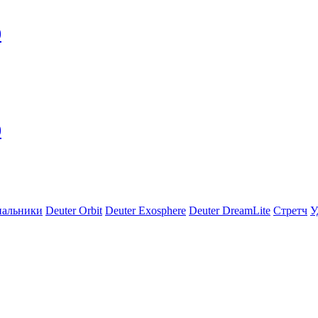
0
0
пальники
Deuter Orbit
Deuter Exosphere
Deuter DreamLite
Стретч
У