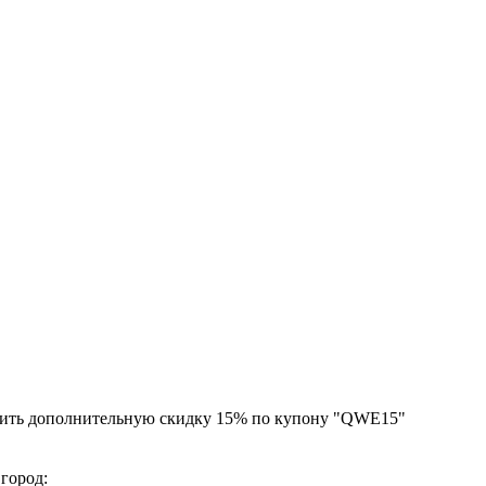
чить дополнительную скидку 15% по купону "QWE15"
 город: