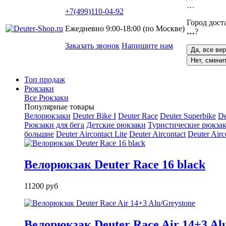
…
+7(499)110-04-92
Город дост
Ежедневно 9:00-18:00 (по Москве)
…
?
Заказать звонок
Напишите нам
Да, все ве
Нет, смени
Топ продаж
Рюкзаки
Все Рюкзаки
Популярные товары
Велорюкзаки
Deuter Bike I
Deuter Race
Deuter Superbike
De
Рюкзаки для бега
Детские рюкзаки
Туристические рюкзак
большие
Deuter Aircontact Lite
Deuter Aircontact
Deuter Airc
Велорюкзак Deuter Race 16 black
11200 руб
Велорюкзак Deuter Race Air 14+3 Al