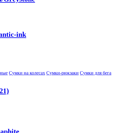
ntic-ink
сные
Сумки на колесах
Сумки-рюкзаки
Сумки для бега
21)
aphite