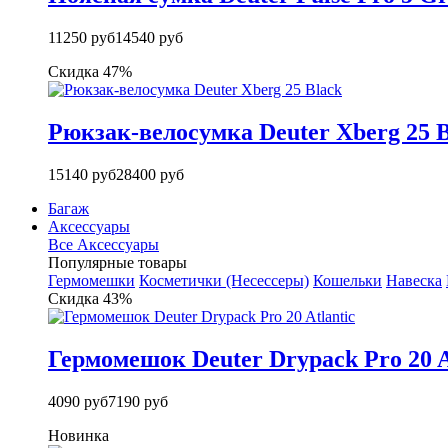
11250 руб
14540 руб
Скидка 47%
Рюкзак-велосумка Deuter Xberg 25 B
15140 руб
28400 руб
Багаж
Аксессуары
Все Аксессуары
Популярные товары
Гермомешки
Косметички (Несессеры)
Кошельки
Навеска
Скидка 43%
Гермомешок Deuter Drypack Pro 20 A
4090 руб
7190 руб
Новинка