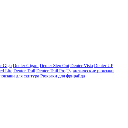
r Giga
Deuter Gigant
Deuter Step Out
Deuter Vista
Deuter UP
ed Lite
Deuter Trail
Deuter Trail Pro
Туристические рюкзаки
Рюкзаки для скитура
Рюкзаки для фрирайда