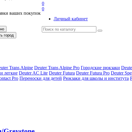
0
0
авки ваших покупок
Личный кабинет
рно
ть город
uter Trans Alpine
Deuter Trans Alpine Pro
Городские рюкзаки
Deute
и легкие
Deuter AС Lite
Deuter Futura
Deuter Futura Pro
Deuter Spe
ontact Pro
Переноски для детей
Рюкзаки для школы и института
u/Greystone