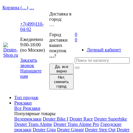
Корзина (
…
)
…
Доставка в
город:
+7(499)110-
…
04-92
0
Город
Ежедневно
0
доставки
9:00-18:00
ваших
Личный кабинет
(по Москве)
покупок
…
?
Заказать
звонок
Да, все
Напишите
верно
нам
Нет,
сменить
город
Топ продаж
Рюкзаки
Все Рюкзаки
Популярные товары
Велорюкзаки
Deuter Bike I
Deuter Race
Deuter Superbike
Deuter Trans Alpine
Deuter Trans Alpine Pro
Городские
рюкзаки
Deuter Giga
Deuter Gigant
Deuter Step Out
Deuter