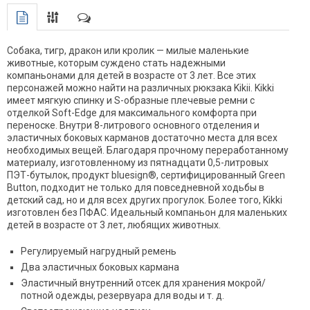
Собака, тигр, дракон или кролик — милые маленькие
животные, которым суждено стать надежными
компаньонами для детей в возрасте от 3 лет. Все этих
персонажей можно найти на различных рюкзака Kikii. Kikki
имеет мягкую спинку и S-образные плечевые ремни с
отделкой Soft-Edge для максимального комфорта при
переноске. Внутри 8-литрового основного отделения и
эластичных боковых карманов достаточно места для всех
необходимых вещей. Благодаря прочному переработанному
материалу, изготовленному из пятнадцати 0,5-литровых
ПЭТ-бутылок, продукт bluesign®, сертифицированный Green
Button, подходит не только для повседневной ходьбы в
детский сад, но и для всех других прогулок. Более того, Kikki
изготовлен без ПФАС. Идеальный компаньон для маленьких
детей в возрасте от 3 лет, любящих животных.
Регулируемый нагрудный ремень
Два эластичных боковых кармана
Эластичный внутренний отсек для хранения мокрой/
потной одежды, резервуара для воды и т. д.