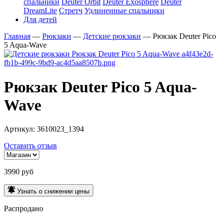
спальники
Deuter Orbit
Deuter Exosphere
Deuter
DreamLite
Стретч
Удлиненные спальники
Для детей
Главная
—
Рюкзаки
—
Детские рюкзаки
—
Рюкзак Deuter Pico
5 Aqua-Wave
Рюкзак Deuter Pico 5 Aqua-
Wave
Артикул:
3610023_1394
Оставить отзыв
3990 руб
Узнать о снижении цены
Распродано