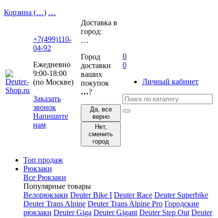
Корзина (
…
)
…
Доставка в
город:
+7(499)110-
…
04-92
0
Город
Ежедневно
0
доставки
9:00-18:00
ваших
Личный кабинет
(по Москве)
покупок
…
?
Заказать
звонок
Да, все
Напишите
верно
нам
Нет,
сменить
город
Топ продаж
Рюкзаки
Все Рюкзаки
Популярные товары
Велорюкзаки
Deuter Bike I
Deuter Race
Deuter Superbike
Deuter Trans Alpine
Deuter Trans Alpine Pro
Городские
рюкзаки
Deuter Giga
Deuter Gigant
Deuter Step Out
Deuter