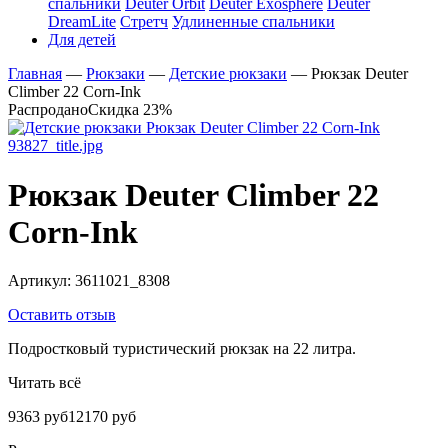
спальники
Deuter Orbit
Deuter Exosphere
Deuter
DreamLite
Стретч
Удлиненные спальники
Для детей
Главная
—
Рюкзаки
—
Детские рюкзаки
—
Рюкзак Deuter
Climber 22 Corn-Ink
Распродано
Скидка 23%
Рюкзак Deuter Climber 22
Corn-Ink
Артикул:
3611021_8308
Оставить отзыв
Подростковый туристический рюкзак на 22 литра.
Читать всё
9363 руб
12170 руб