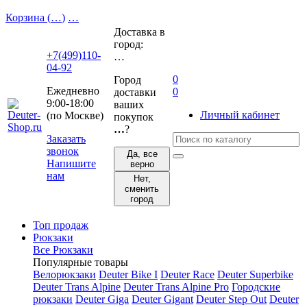
Корзина (
…
)
…
Доставка в
город:
+7(499)110-
…
04-92
0
Город
Ежедневно
0
доставки
9:00-18:00
ваших
Личный кабинет
(по Москве)
покупок
…
?
Заказать
звонок
Да, все
Напишите
верно
нам
Нет,
сменить
город
Топ продаж
Рюкзаки
Все Рюкзаки
Популярные товары
Велорюкзаки
Deuter Bike I
Deuter Race
Deuter Superbike
Deuter Trans Alpine
Deuter Trans Alpine Pro
Городские
рюкзаки
Deuter Giga
Deuter Gigant
Deuter Step Out
Deuter