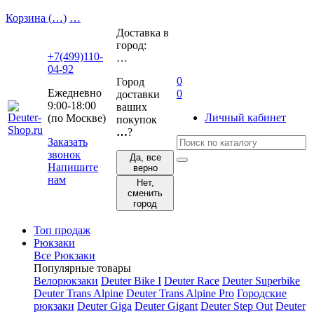
Корзина (
…
)
…
Доставка в
город:
+7(499)110-
…
04-92
0
Город
Ежедневно
0
доставки
9:00-18:00
ваших
Личный кабинет
(по Москве)
покупок
…
?
Заказать
звонок
Да, все
Напишите
верно
нам
Нет,
сменить
город
Топ продаж
Рюкзаки
Все Рюкзаки
Популярные товары
Велорюкзаки
Deuter Bike I
Deuter Race
Deuter Superbike
Deuter Trans Alpine
Deuter Trans Alpine Pro
Городские
рюкзаки
Deuter Giga
Deuter Gigant
Deuter Step Out
Deuter