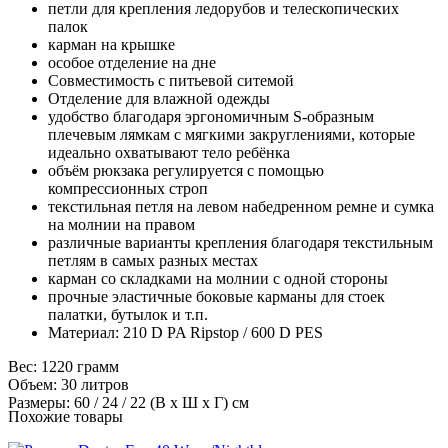
петли для крепления ледорубов и телескопических
палок
карман на крышке
особое отделение на дне
Совместимость с питьевой ситемой
Отделение для влажной одежды
удобство благодаря эргономичным S-образным
плечевым лямкам с мягкими закруглениями, которые
идеально охватывают тело ребёнка
объём рюкзака регулируется с помощью
компрессионных строп
текстильная петля на левом набедренном ремне и сумка
на молнии на правом
различные варианты крепления благодаря текстильным
петлям в самых разных местах
карман со складками на молнии с одной стороны
прочные эластичные боковые карманы для стоек
палатки, бутылок и т.п.
Материал: 210 D PA Ripstop / 600 D PES
Вес: 1220 грамм
Объем: 30 литров
Размеры: 60 / 24 / 22 (В x Ш x Г) см
Похожие товары