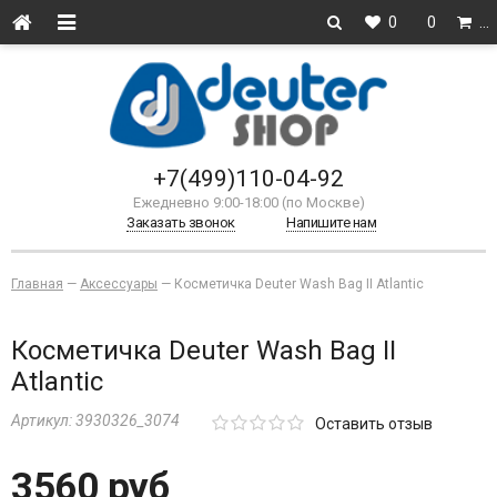
0
0
…
+7(499)110-04-92
Ежедневно 9:00-18:00 (по Москве)
Заказать звонок
Напишите нам
Главная
—
Аксессуары
—
Косметичка Deuter Wash Bag II Atlantic
Косметичка Deuter Wash Bag II
Atlantic
Артикул:
3930326_3074
Оставить отзыв
3560 руб