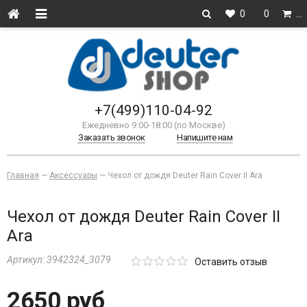
0
0
…
+7(499)110-04-92
Ежедневно 9:00-18:00 (по Москве)
Заказать звонок
Напишите нам
Главная
—
Аксессуары
—
Чехол от дождя Deuter Rain Cover II Ara
Чехол от дождя Deuter Rain Cover II
Ara
Артикул:
3942324_3079
Оставить отзыв
2650 руб