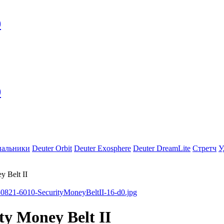
0
0
пальники
Deuter Orbit
Deuter Exosphere
Deuter DreamLite
Стретч
У
 Belt II
ty Money Belt II