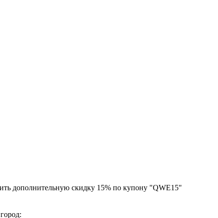
чить дополнительную скидку 15% по купону "QWE15"
 город: