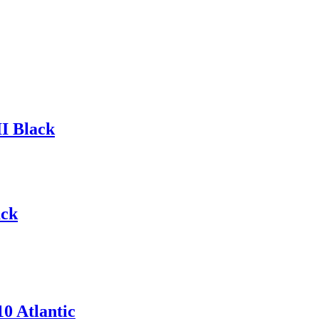
I Black
ack
 Atlantic