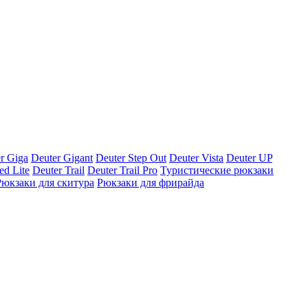
r Giga
Deuter Gigant
Deuter Step Out
Deuter Vista
Deuter UP
ed Lite
Deuter Trail
Deuter Trail Pro
Туристические рюкзаки
Рюкзаки для скитура
Рюкзаки для фрирайда