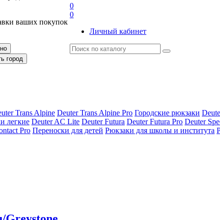
0
0
авки ваших покупок
Личный кабинет
рно
ть город
uter Trans Alpine
Deuter Trans Alpine Pro
Городские рюкзаки
Deute
и легкие
Deuter AС Lite
Deuter Futura
Deuter Futura Pro
Deuter Spe
ontact Pro
Переноски для детей
Рюкзаки для школы и института
u/Greystone