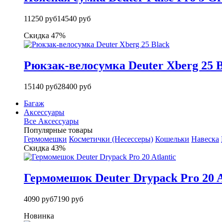
11250 руб
14540 руб
Скидка 47%
Рюкзак-велосумка Deuter Xberg 25 B
15140 руб
28400 руб
Багаж
Аксессуары
Все Аксессуары
Популярные товары
Гермомешки
Косметички (Несессеры)
Кошельки
Навеска
Скидка 43%
Гермомешок Deuter Drypack Pro 20 A
4090 руб
7190 руб
Новинка