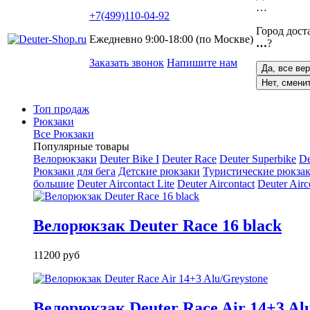
…
+7(499)110-04-92
Город дост
Ежедневно 9:00-18:00 (по Москве)
…
?
Заказать звонок
Напишите нам
Да, все ве
Нет, смени
Топ продаж
Рюкзаки
Все Рюкзаки
Популярные товары
Велорюкзаки
Deuter Bike I
Deuter Race
Deuter Superbike
De
Рюкзаки для бега
Детские рюкзаки
Туристические рюкзак
большие
Deuter Aircontact Lite
Deuter Aircontact
Deuter Airc
Велорюкзак Deuter Race 16 black
11200 руб
Велорюкзак Deuter Race Air 14+3 Al