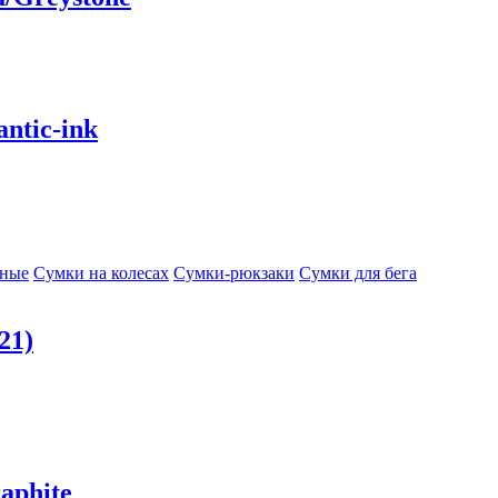
ntic-ink
сные
Сумки на колесах
Сумки-рюкзаки
Сумки для бега
21)
aphite