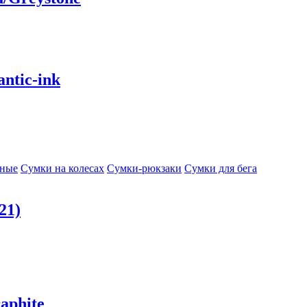
ntic-ink
сные
Сумки на колесах
Сумки-рюкзаки
Сумки для бега
21)
aphite