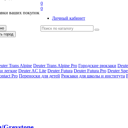
0
0
авки ваших покупок
Личный кабинет
рно
ть город
uter Trans Alpine
Deuter Trans Alpine Pro
Городские рюкзаки
Deute
и легкие
Deuter AС Lite
Deuter Futura
Deuter Futura Pro
Deuter Spe
ontact Pro
Переноски для детей
Рюкзаки для школы и института
u/Greystone