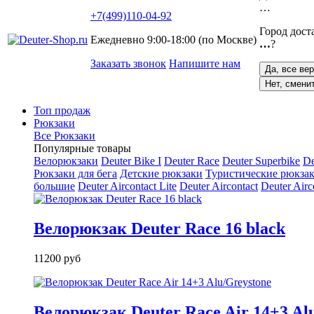
…
+7(499)110-04-92
Город дост
Ежедневно 9:00-18:00 (по Москве)
…
?
Заказать звонок
Напишите нам
Да, все ве
Нет, смени
Топ продаж
Рюкзаки
Все Рюкзаки
Популярные товары
Велорюкзаки
Deuter Bike I
Deuter Race
Deuter Superbike
De
Рюкзаки для бега
Детские рюкзаки
Туристические рюкзак
большие
Deuter Aircontact Lite
Deuter Aircontact
Deuter Airc
Велорюкзак Deuter Race 16 black
11200 руб
Велорюкзак Deuter Race Air 14+3 Al