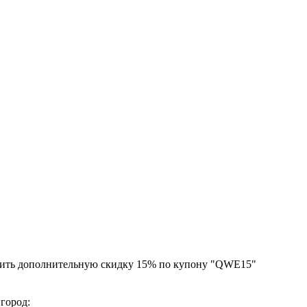
чить дополнительную скидку 15% по купону "QWE15"
 город: