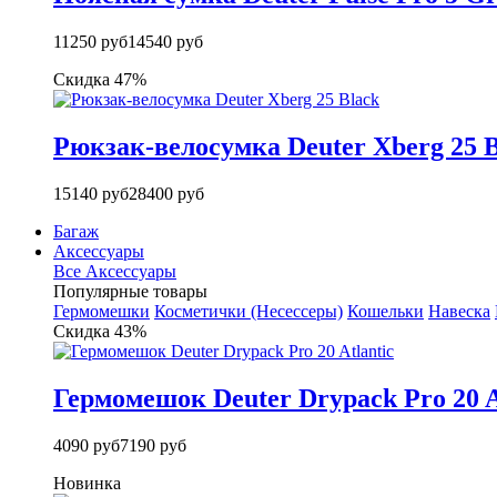
11250 руб
14540 руб
Скидка 47%
Рюкзак-велосумка Deuter Xberg 25 B
15140 руб
28400 руб
Багаж
Аксессуары
Все Аксессуары
Популярные товары
Гермомешки
Косметички (Несессеры)
Кошельки
Навеска
Скидка 43%
Гермомешок Deuter Drypack Pro 20 A
4090 руб
7190 руб
Новинка