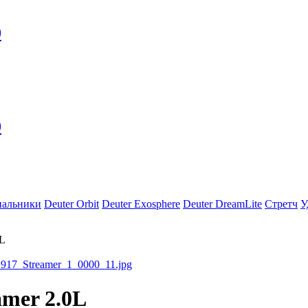
0
0
пальники
Deuter Orbit
Deuter Exosphere
Deuter DreamLite
Стретч
У
0L
amer 2.0L