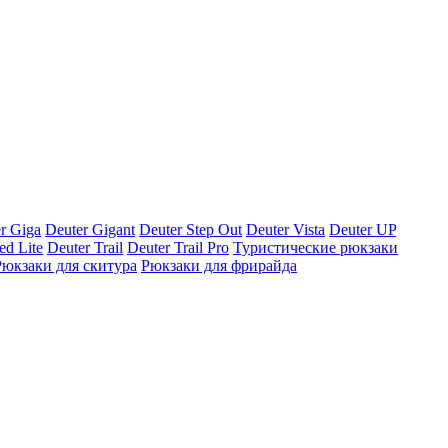
r Giga
Deuter Gigant
Deuter Step Out
Deuter Vista
Deuter UP
ed Lite
Deuter Trail
Deuter Trail Pro
Туристические рюкзаки
Рюкзаки для скитура
Рюкзаки для фрирайда