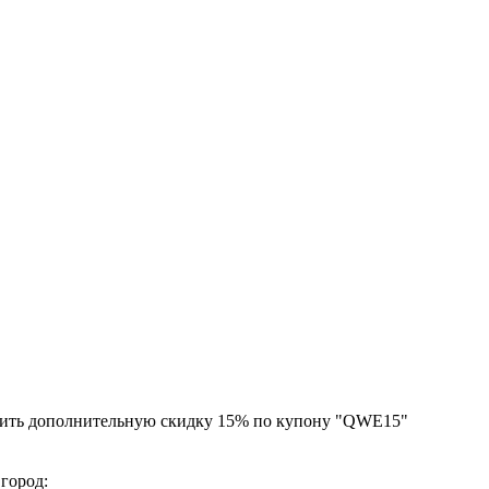
чить дополнительную скидку 15% по купону "QWE15"
 город: