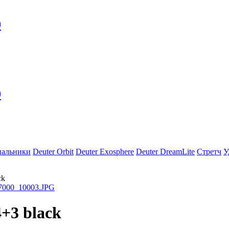
0
0
пальники
Deuter Orbit
Deuter Exosphere
Deuter DreamLite
Стретч
У
ck
+3 black