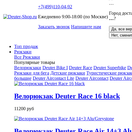
…
+7(499)110-04-92
Город дост
Ежедневно 9:00-18:00 (по Москве)
…
?
Заказать звонок
Напишите нам
Да, все ве
Нет, смени
Топ продаж
Рюкзаки
Все Рюкзаки
Популярные товары
Велорюкзаки
Deuter Bike I
Deuter Race
Deuter Superbike
De
Рюкзаки для бега
Детские рюкзаки
Туристические рюкзак
большие
Deuter Aircontact Lite
Deuter Aircontact
Deuter Airc
Велорюкзак Deuter Race 16 black
11200 руб
Велорюкзак Deuter Race Air 14+3 Al