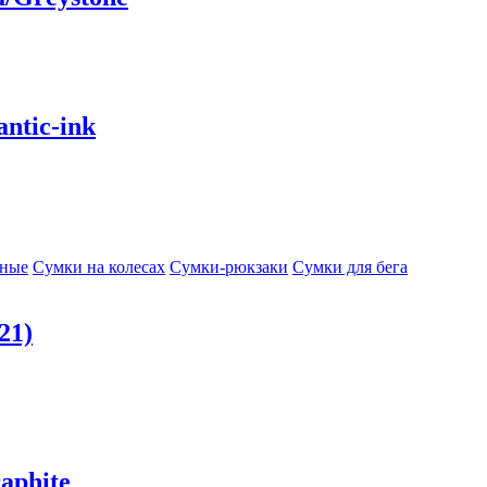
ntic-ink
сные
Сумки на колесах
Сумки-рюкзаки
Сумки для бега
21)
aphite