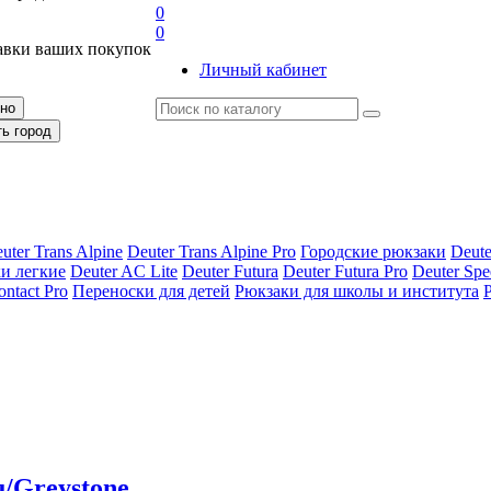
0
0
авки ваших покупок
Личный кабинет
рно
ть город
uter Trans Alpine
Deuter Trans Alpine Pro
Городские рюкзаки
Deute
и легкие
Deuter AС Lite
Deuter Futura
Deuter Futura Pro
Deuter Spe
ontact Pro
Переноски для детей
Рюкзаки для школы и института
u/Greystone