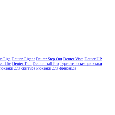
r Giga
Deuter Gigant
Deuter Step Out
Deuter Vista
Deuter UP
ed Lite
Deuter Trail
Deuter Trail Pro
Туристические рюкзаки
Рюкзаки для скитура
Рюкзаки для фрирайда