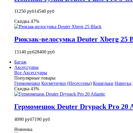
11250 руб
14540 руб
Скидка 47%
Рюкзак-велосумка Deuter Xberg 25 B
15140 руб
28400 руб
Багаж
Аксессуары
Все Аксессуары
Популярные товары
Гермомешки
Косметички (Несессеры)
Кошельки
Навеска
Скидка 43%
Гермомешок Deuter Drypack Pro 20 A
4090 руб
7190 руб
Новинка