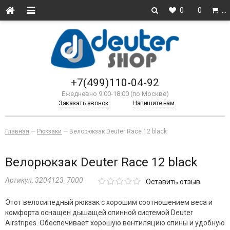
0
0
…
+7(499)110-04-92
Ежедневно 9:00-18:00 (по Москве)
Заказать звонок
Напишите нам
Главная
—
Рюкзаки
—
Велорюкзак Deuter Race 12 black
Велорюкзак Deuter Race 12 black
Артикул:
3204123_7000
Оставить отзыв
Этот велосипедный рюкзак с хорошим соотношением веса и
комфорта оснащен дышащей спинной системой Deuter
Airstripes. Обеспечивает хорошую вентиляцию спины и удобную