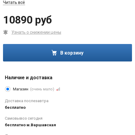
посадку. Грудной ремень и сетчатый набедренный пояс
Читать всё
придает рюкзаку дополнительную фиксацию. Благодаря ткани,
одобренной bluesign®, изготовленной из 100% переработанных
10890 руб
материалов, и компонентам, изготовленным с использованием
экологически чистых и ресурсосберегающих
производственных методов, Race соответствует самым
Узнать о снижении цены
высоким экологическим стандартам, является климатически
нейтральным и не содержит PFAS.
В корзину
Наличие и доставка
Магазин
(очень мало)
Доставка послезавтра
бесплатно
Самовывоз сегодня
бесплатно м.Варшавская