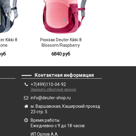
r Kikki 8
Рюкзак Deuter Kikki 8
Рюкзак Deuter Ki
Bone
Blossom/Raspberry
Mandarine-Red
руб
6840 руб
6840 руб
Контактная информация
+7(499)110-04-92
Заказать обратный звонок
info@deuter-shop.ru
м. Варшавская, Каширский проезд
23 стр. 5
Время работы
Ежедневно с 9 до 18 часов
ИП Орлов А.А.