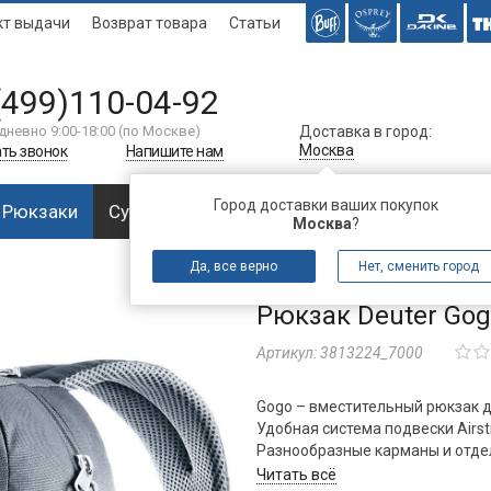
кт выдачи
Возврат товара
Статьи
(499)110-04-92
дневно 9:00-18:00 (по Москве)
Доставка в город:
Москва
ть звонок
Напишите нам
Город доставки ваших покупок
Рюкзаки
Сумки
Багаж
Аксессуары
Спальни
Москва
?
Да, все верно
Нет, сменить город
Рюкзак Deuter Gog
Артикул:
3813224_7000
Gogo – вместительный рюкзак 
Удобная система подвески Airst
Разнообразные карманы и отдел
папки, тетради и т. д.
Читать всё