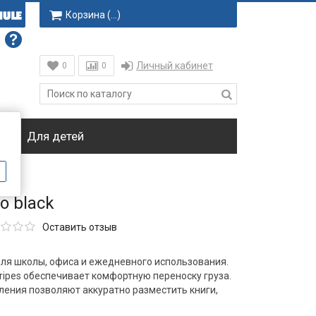
Корзина (
…
)
Личный кабинет
0
0
ки
Для детей
o black
Оставить отзыв
для школы, офиса и ежедневного использования.
ripes обеспечивает комфортную переноску груза.
ения позволяют аккуратно разместить книги,