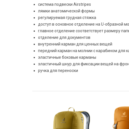
система подвески Airstripes
лямки анатомической формы
регулируемая грудная стяжка
доступ в основное отделение на U-образной м
главное отделение соответствует размеру пап
отделение для документов
внутренний карман для ценных вещей
передний карман на молнии с карабином для 
эластичные боковые карманы
эластичный шнур для фиксации вещей на фро
ручка для переноски