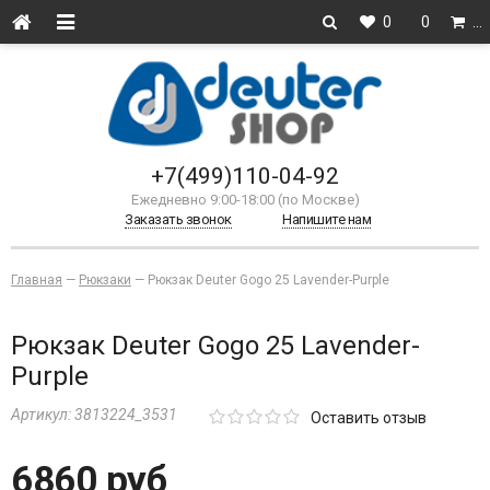
0
0
…
+7(499)110-04-92
Ежедневно 9:00-18:00 (по Москве)
Заказать звонок
Напишите нам
Главная
—
Рюкзаки
—
Рюкзак Deuter Gogo 25 Lavender-Purple
Рюкзак Deuter Gogo 25 Lavender-
Purple
Артикул:
3813224_3531
Оставить отзыв
6860 руб