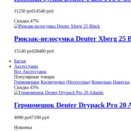
11250 руб
14540 руб
Скидка 47%
Рюкзак-велосумка Deuter Xberg 25 B
15140 руб
28400 руб
Багаж
Аксессуары
Все Аксессуары
Популярные товары
Гермомешки
Косметички (Несессеры)
Кошельки
Навеска
Скидка 43%
Гермомешок Deuter Drypack Pro 20 A
4090 руб
7190 руб
Новинка