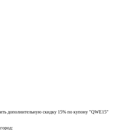
чить дополнительную скидку 15% по купону "QWE15"
 город: