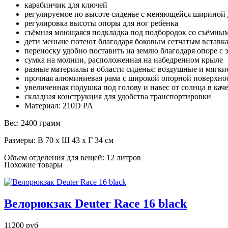
карабинчик для ключей
регулируемое по высоте сиденье с меняющейся шириной 
регулировка высоты опоры для ног ребёнка
съёмная моющаяся подкладка под подбородок со съёмны
дети меньше потеют благодаря боковым сетчатым встав
переноску удобно поставить на землю благодаря опоре с
сумка на молнии, расположенная на набедренном крыле
разные материалы в области сиденья: воздушные и мягки
прочная алюминиевая рама с широкой опорной поверхнос
увеличенная подушка под голову и навес от солнца в кач
складная конструкция для удобства транспортировки
Материал: 210D PA
Вес: 2400 грамм
Размеры: В 70 x Ш 43 x Г 34 см
Объем отделения для вещей:
12 литров
Похожие товары
Велорюкзак Deuter Race 16 black
11200 руб