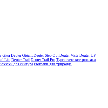
r Giga
Deuter Gigant
Deuter Step Out
Deuter Vista
Deuter UP
ed Lite
Deuter Trail
Deuter Trail Pro
Туристические рюкзаки
Рюкзаки для скитура
Рюкзаки для фрирайда