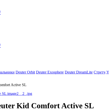
0
0
пальники
Deuter Orbit
Deuter Exosphere
Deuter DreamLite
Стретч
У
omfort Active SL
uter Kid Comfort Active SL