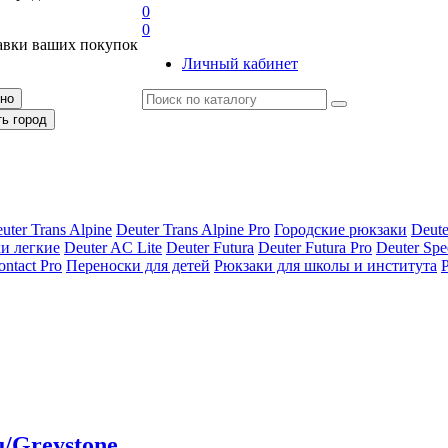
0
0
авки ваших покупок
Личный кабинет
рно
ть город
uter Trans Alpine
Deuter Trans Alpine Pro
Городские рюкзаки
Deute
и легкие
Deuter AС Lite
Deuter Futura
Deuter Futura Pro
Deuter Spe
ontact Pro
Переноски для детей
Рюкзаки для школы и института
u/Greystone