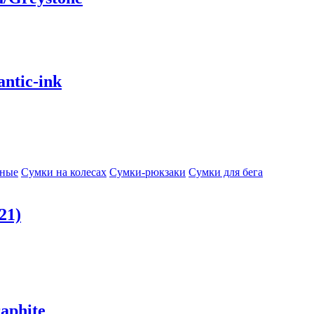
ntic-ink
сные
Сумки на колесах
Сумки-рюкзаки
Сумки для бега
21)
aphite