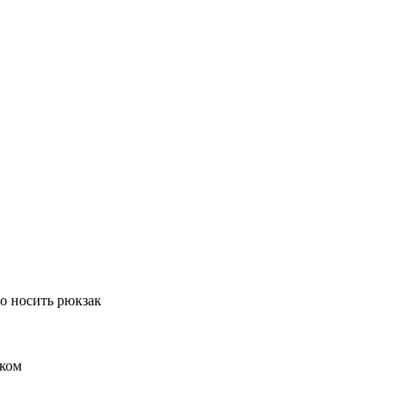
о носить рюкзак
чком