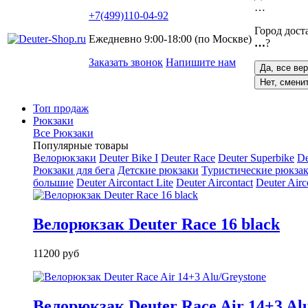
…
+7(499)110-04-92
Город дост
Ежедневно 9:00-18:00 (по Москве)
…
?
Заказать звонок
Напишите нам
Да, все ве
Нет, смени
Топ продаж
Рюкзаки
Все Рюкзаки
Популярные товары
Велорюкзаки
Deuter Bike I
Deuter Race
Deuter Superbike
De
Рюкзаки для бега
Детские рюкзаки
Туристические рюкзак
большие
Deuter Aircontact Lite
Deuter Aircontact
Deuter Airc
Велорюкзак Deuter Race 16 black
11200 руб
Велорюкзак Deuter Race Air 14+3 Al