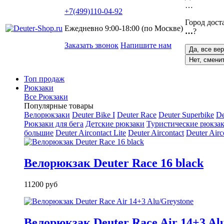
…
+7(499)110-04-92
Город дост
Ежедневно 9:00-18:00 (по Москве)
…
?
Заказать звонок
Напишите нам
Да, все ве
Нет, смени
Топ продаж
Рюкзаки
Все Рюкзаки
Популярные товары
Велорюкзаки
Deuter Bike I
Deuter Race
Deuter Superbike
De
Рюкзаки для бега
Детские рюкзаки
Туристические рюкзак
большие
Deuter Aircontact Lite
Deuter Aircontact
Deuter Airc
Велорюкзак Deuter Race 16 black
11200 руб
Велорюкзак Deuter Race Air 14+3 Al