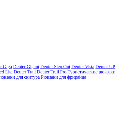
r Giga
Deuter Gigant
Deuter Step Out
Deuter Vista
Deuter UP
ed Lite
Deuter Trail
Deuter Trail Pro
Туристические рюкзаки
Рюкзаки для скитура
Рюкзаки для фрирайда