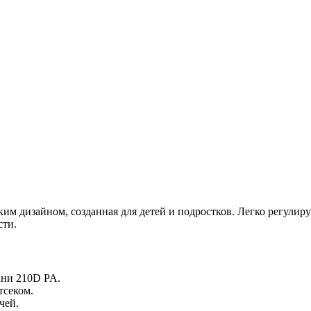
ярким дизайном, созданная для детей и подростков. Легко регулир
сти.
ани 210D PA.
тсеком.
чей.