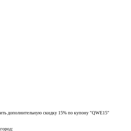
чить дополнительную скидку 15% по купону "QWE15"
 город: