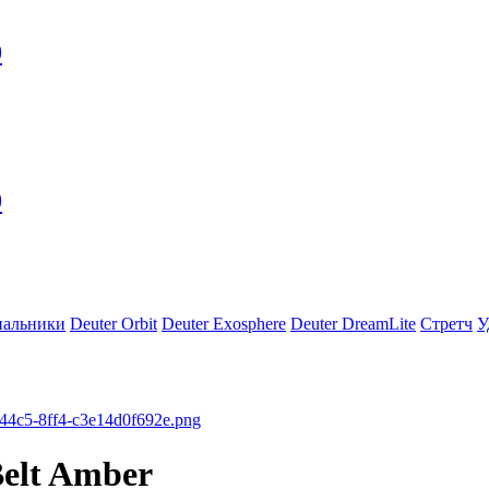
0
0
пальники
Deuter Orbit
Deuter Exosphere
Deuter DreamLite
Стретч
У
Belt Amber