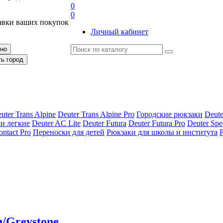
0
0
авки ваших покупок
Личный кабинет
рно
ть город
uter Trans Alpine
Deuter Trans Alpine Pro
Городские рюкзаки
Deute
и легкие
Deuter AС Lite
Deuter Futura
Deuter Futura Pro
Deuter Spe
ontact Pro
Переноски для детей
Рюкзаки для школы и института
u/Greystone