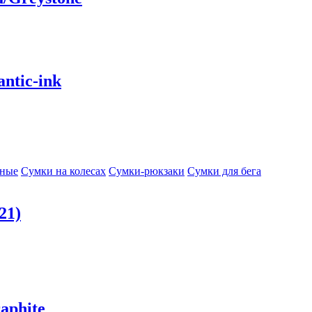
ntic-ink
сные
Сумки на колесах
Сумки-рюкзаки
Сумки для бега
21)
aphite