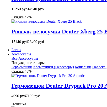
11250 руб
14540 руб
Скидка 47%
Рюкзак-велосумка Deuter Xberg 25 B
15140 руб
28400 руб
Багаж
Аксессуары
Все Аксессуары
Популярные товары
Гермомешки
Косметички (Несессеры)
Кошельки
Навеска
Скидка 43%
Гермомешок Deuter Drypack Pro 20 A
4090 руб
7190 руб
Новинка