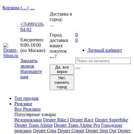
Корзина (
…
)
…
Доставка в
город:
+7(499)110-
…
04-92
0
Город
Ежедневно
0
доставки
9:00-18:00
ваших
Личный кабинет
(по Москве)
покупок
…
?
Заказать
звонок
Да, все
Напишите
верно
нам
Нет,
сменить
город
Топ продаж
Рюкзаки
Все Рюкзаки
Популярные товары
Велорюкзаки
Deuter Bike I
Deuter Race
Deuter Superbike
Deuter Trans Alpine
Deuter Trans Alpine Pro
Городские
рюкзаки
Deuter Giga
Deuter Gigant
Deuter Step Out
Deuter