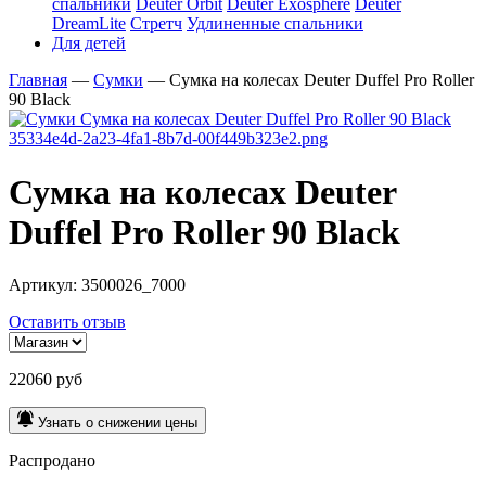
спальники
Deuter Orbit
Deuter Exosphere
Deuter
DreamLite
Стретч
Удлиненные спальники
Для детей
Главная
—
Сумки
—
Сумка на колесах Deuter Duffel Pro Roller
90 Black
Сумка на колесах Deuter
Duffel Pro Roller 90 Black
Артикул:
3500026_7000
Оставить отзыв
22060 руб
Узнать о снижении цены
Распродано