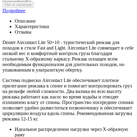
Нет в наличии
Подробнее
Описание
Характеристики
Отзывы
Deuter Aircontact Lite 50+10 - туристический рюкзак для
походов в стиле Fast and Light. Aircontact Lite совмещает в себе
низкий вес и комфортный контроль груза благодаря
стальному Х-образному каркасу. Рюкзак оснащен всем
необходимым функционалом для длительных походов, но
упакованным в ультралегкую обертку.
Система подвески Aircontact Lite обеспечивает плотное
прилегание рюкзака к спине и помогает контролировать груз
на рельефе любой сложности. Два валика во всю высоту
рюкзака работают как насос во время ходьбы и отводят
излишнюю влагу от спины. Пространство посередине спинки
позволяет удобно разместиться позвоночнику и обеспечивает
циркуляцию воздуха вдоль спины. Рекомендованная загрузка
рюкзака 12-15 кг.
Идеальное распределение нагрузки через X-образную
раму