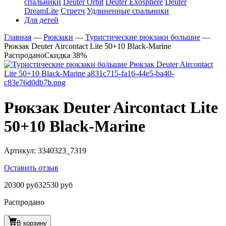
спальники
Deuter Orbit
Deuter Exosphere
Deuter
DreamLite
Стретч
Удлиненные спальники
Для детей
Главная
—
Рюкзаки
—
Туристические рюкзаки большие
—
Рюкзак Deuter Aircontact Lite 50+10 Black-Marine
Распродано
Скидка 38%
Рюкзак Deuter Aircontact Lite
50+10 Black-Marine
Артикул:
3340323_7319
Оставить отзыв
20300 руб
32530 руб
Распродано
В корзину