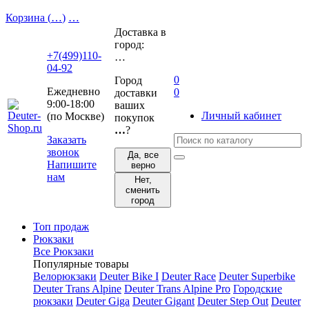
Корзина (
…
)
…
Доставка в
город:
+7(499)110-
…
04-92
0
Город
Ежедневно
0
доставки
9:00-18:00
ваших
Личный кабинет
(по Москве)
покупок
…
?
Заказать
звонок
Да, все
Напишите
верно
нам
Нет,
сменить
город
Топ продаж
Рюкзаки
Все Рюкзаки
Популярные товары
Велорюкзаки
Deuter Bike I
Deuter Race
Deuter Superbike
Deuter Trans Alpine
Deuter Trans Alpine Pro
Городские
рюкзаки
Deuter Giga
Deuter Gigant
Deuter Step Out
Deuter