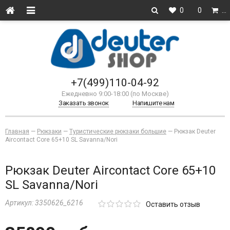
0
0
…
+7(499)110-04-92
Ежедневно 9:00-18:00 (по Москве)
Заказать звонок
Напишите нам
Главная
—
Рюкзаки
—
Туристические рюкзаки большие
—
Рюкзак Deuter
Aircontact Core 65+10 SL Savanna/Nori
Рюкзак Deuter Aircontact Core 65+10
SL Savanna/Nori
Артикул:
3350626_6216
Оставить отзыв