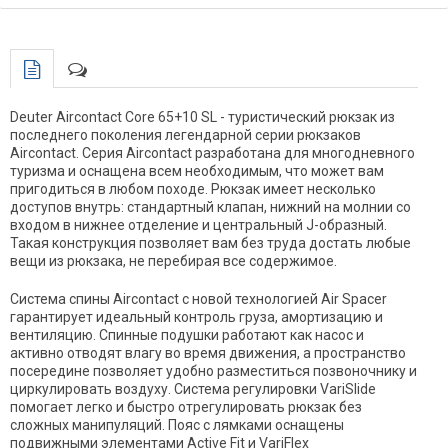
Deuter Aircontact Core 65+10 SL - туристический рюкзак из
последнего поколения легендарной серии рюкзаков
Aircontact. Серия Aircontact разработана для многодневного
туризма и оснащена всем необходимым, что может вам
пригодиться в любом походе. Рюкзак имеет несколько
доступов внутрь: стандартный клапан, нижний на молнии со
входом в нижнее отделение и центральный J-образный.
Такая конструкция позволяет вам без труда достать любые
вещи из рюкзака, не перебирая все содержимое.
Система спины Aircontact с новой технологией Air Spacer
гарантирует идеальный контроль груза, амортизацию и
вентиляцию. Спинные подушки работают как насос и
активно отводят влагу во время движения, а пространство
посередине позволяет удобно разместиться позвоночнику и
циркулировать воздуху. Система регулировки VariSlide
помогает легко и быстро отрегулировать рюкзак без
сложных манипуляций. Пояс с лямками оснащены
подвижными элементами Active Fit и VariFlex