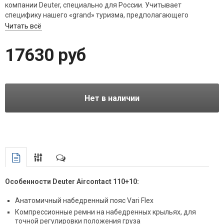
компании Deuter, специально для России. Учитывает
специфику нашего «grand» туризма, предполагающего
транспортировку большого количества вещей и снаряжения.
Читать всё
17630 руб
Нет в наличии
Особенности Deuter Aircontact 110+10:
Анатомичный набедренный пояс Vari Flex
Компрессионные ремни на набедренных крыльях, для
точной регулировки положения груза