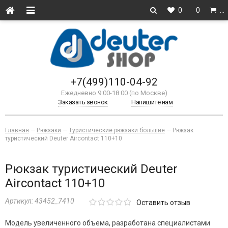
0
0
…
+7(499)110-04-92
Ежедневно 9:00-18:00 (по Москве)
Заказать звонок
Напишите нам
Главная
—
Рюкзаки
—
Туристические рюкзаки большие
—
Рюкзак
туристический Deuter Aircontact 110+10
Рюкзак туристический Deuter
Aircontact 110+10
Артикул:
43452_7410
Оставить отзыв
Модель увеличенного объема, разработана специалистами