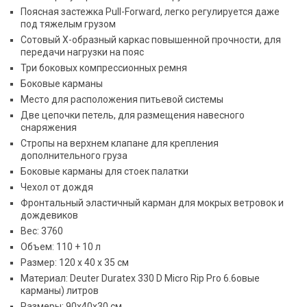
Поясная застежка Pull-Forward, легко регулируется даже
под тяжелым грузом
Сотовый X-образный каркас повышенной прочности, для
передачи нагрузки на пояс
Три боковых компрессионных ремня
Боковые карманы
Место для расположения питьевой системы
Две цепочки петель, для размещения навесного
снаряжения
Стропы на верхнем клапане для крепления
дополнительного груза
Боковые карманы для стоек палатки
Чехол от дождя
Фронтальный эластичный карман для мокрых ветровок и
дождевиков
Вес: 3760
Объем: 110 + 10 л
Размер: 120 x 40 x 35 см
Материал: Deuter Duratex 330 D Micro Rip Pro 6.6овые
карманы) литров
Размеры: 90x40x30 см