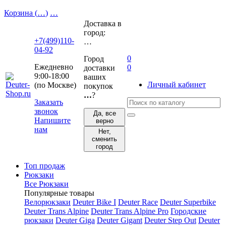
Корзина (
…
)
…
Доставка в
город:
+7(499)110-
…
04-92
0
Город
Ежедневно
0
доставки
9:00-18:00
ваших
Личный кабинет
(по Москве)
покупок
…
?
Заказать
звонок
Да, все
Напишите
верно
нам
Нет,
сменить
город
Топ продаж
Рюкзаки
Все Рюкзаки
Популярные товары
Велорюкзаки
Deuter Bike I
Deuter Race
Deuter Superbike
Deuter Trans Alpine
Deuter Trans Alpine Pro
Городские
рюкзаки
Deuter Giga
Deuter Gigant
Deuter Step Out
Deuter