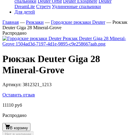
спальники
Deuter Orbit
Deuter Exosphere
Deuter
DreamLite
Стретч
Удлиненные спальники
Для детей
Главная
—
Рюкзаки
—
Городские рюкзаки Deuter
—
Рюкзак
Deuter Giga 28 Mineral-Grove
Распродано
Рюкзак Deuter Giga 28
Mineral-Grove
Артикул:
3812321_1213
Оставить отзыв
11110 руб
Распродано
В корзину
Нет в наличии