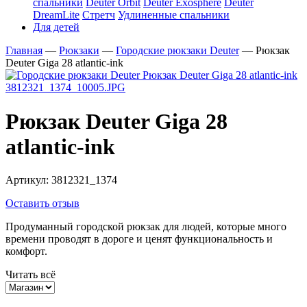
спальники
Deuter Orbit
Deuter Exosphere
Deuter
DreamLite
Стретч
Удлиненные спальники
Для детей
Главная
—
Рюкзаки
—
Городские рюкзаки Deuter
—
Рюкзак
Deuter Giga 28 atlantic-ink
Рюкзак Deuter Giga 28
atlantic-ink
Артикул:
3812321_1374
Оставить отзыв
Продуманный городской рюкзак для людей, которые много
времени проводят в дороге и ценят функциональность и
комфорт.
Читать всё