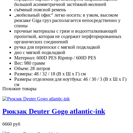
большой асимметричной застёжкой-молнией
съёмный поясной ремень
„мобильный офис“ легко носить: в узком, высоком
рюкзаке Giga груз располагается непосредственно у
спины
прочные материалы с грязе и водоотталкивающей
пропиткой, которая не содержит перфторированных
органических соединений
ручка для переноски с мягкой подкладкой
дно с мягкой подкладкой
Материал: 600D PES Ripstop / 600D PES
Вес: 980 грамм
Объем: 28 литров
Размеры: 48 / 32 / 18 (В x Ш x Г) см
Размеры отделения для ноутбука: 46 / 30 / 3 (В x Ш x Г)
см
Похожие товары
Рюкзак Deuter Gogo atlantic-ink
6660 руб