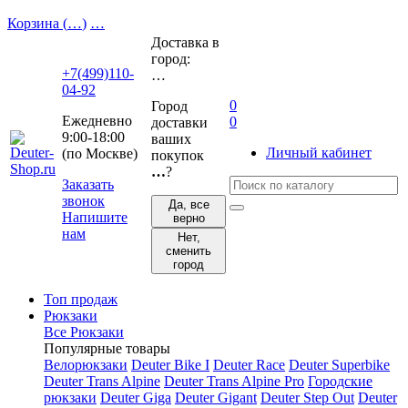
Корзина (
…
)
…
Доставка в
город:
+7(499)110-
…
04-92
0
Город
Ежедневно
0
доставки
9:00-18:00
ваших
Личный кабинет
(по Москве)
покупок
…
?
Заказать
звонок
Да, все
Напишите
верно
нам
Нет,
сменить
город
Топ продаж
Рюкзаки
Все Рюкзаки
Популярные товары
Велорюкзаки
Deuter Bike I
Deuter Race
Deuter Superbike
Deuter Trans Alpine
Deuter Trans Alpine Pro
Городские
рюкзаки
Deuter Giga
Deuter Gigant
Deuter Step Out
Deuter