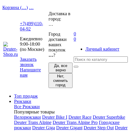
Корзина (
…
)
…
Доставка в
город:
+7(499)110-
…
04-92
0
Город
Ежедневно
0
доставки
9:00-18:00
ваших
Личный кабинет
(по Москве)
покупок
…
?
Заказать
звонок
Да, все
Напишите
верно
нам
Нет,
сменить
город
Топ продаж
Рюкзаки
Все Рюкзаки
Популярные товары
Велорюкзаки
Deuter Bike I
Deuter Race
Deuter Superbike
Deuter Trans Alpine
Deuter Trans Alpine Pro
Городские
рюкзаки
Deuter Giga
Deuter Gigant
Deuter Step Out
Deuter