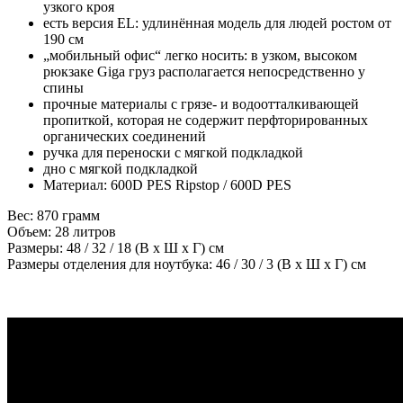
узкого кроя
есть версия EL: удлинённая модель для людей ростом от
190 см
„мобильный офис“ легко носить: в узком, высоком
рюкзаке Giga груз располагается непосредственно у
спины
прочные материалы с грязе- и водоотталкивающей
пропиткой, которая не содержит перфторированных
органических соединений
ручка для переноски с мягкой подкладкой
дно с мягкой подкладкой
Материал: 600D PES Ripstop / 600D PES
Вес: 870 грамм
Объем: 28 литров
Размеры: 48 / 32 / 18 (В x Ш x Г) см
Размеры отделения для ноутбука: 46 / 30 / 3 (В x Ш x Г) см