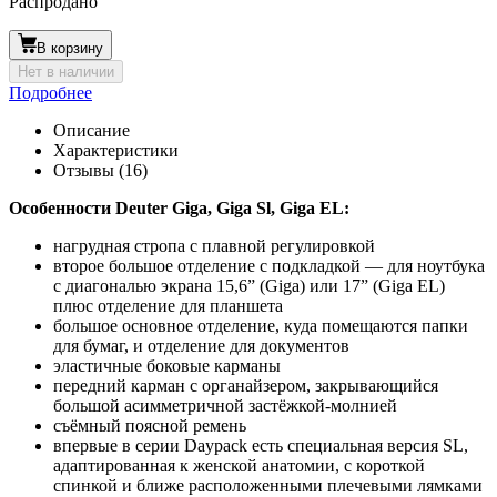
Распродано
В корзину
Нет в наличии
Подробнее
Описание
Характеристики
Отзывы (16)
Особенности Deuter Giga, Giga Sl, Giga EL:
нагрудная стропа с плавной регулировкой
второе большое отделение с подкладкой — для ноутбука
с диагональю экрана 15,6” (Giga) или 17” (Giga EL)
плюс отделение для планшета
большое основное отделение, куда помещаются папки
для бумаг, и отделение для документов
эластичные боковые карманы
передний карман с органайзером, закрывающийся
большой асимметричной застёжкой-молнией
съёмный поясной ремень
впервые в серии Daypack есть специальная версия SL,
адаптированная к женской анатомии, с короткой
спинкой и ближе расположенными плечевыми лямками