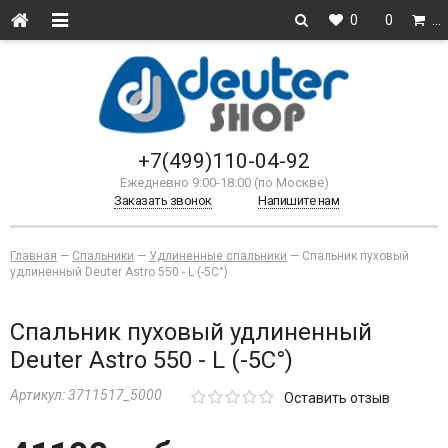
0
0
…
+7(499)110-04-92
Ежедневно 9:00-18:00 (по Москве)
Заказать звонок
Напишите нам
Главная
—
Спальники
—
Удлиненные спальники
—
Спальник пуховый
удлиненный Deuter Astro 550 - L (-5С°)
Спальник пуховый удлиненный
Deuter Astro 550 - L (-5С°)
Артикул:
3711517_5000
Оставить отзыв