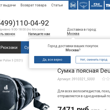
кт выдачи
Возврат товара
Статьи
(499)110-04-92
дневно 9:00-18:00 (по Москве)
Доставка в город:
Москва
ть звонок
Напишите нам
Город доставки ваших покупок
Рюкзаки
Сумки
Багаж
Аксессуары
Спальни
Москва
?
Да, все верно
Нет, сменить город
r Pulse 3 (2021)
Сумка поясная Deut
Артикул:
3910321_5000
Для всех велосипедистов, поход
отправляется в однодневный по
7471 руб