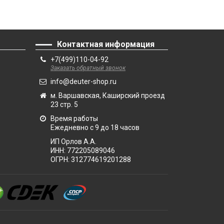
Контактная информация
+7(499)110-04-92
Заказать обратный звонок
info@deuter-shop.ru
м. Варшавская, Каширский проезд
23 стр. 5
Время работы
Ежедневно с 9 до 18 часов
ИП Орлов А.А.
ИНН:
772205089046
ОГРН:
312774619201288