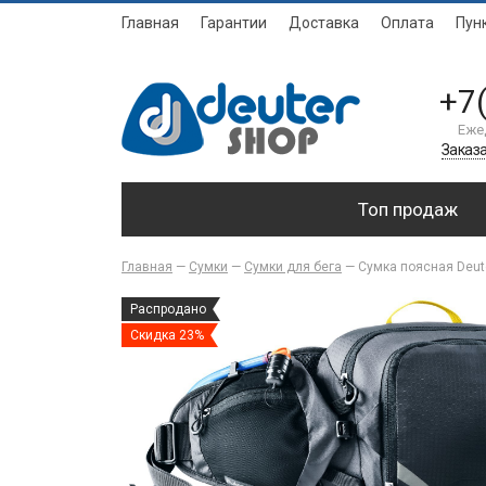
Главная
Гарантии
Доставка
Оплата
Пун
+7
Еже
Заказа
Топ продаж
Главная
—
Сумки
—
Сумки для бега
—
Сумка поясная Deute
Распродано
Скидка 23%