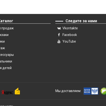
Каталог
Следите за нами
п продаж
Vkontakte
кзаки
Facebook
мки
YouTube
гаж
сессуары
альники
я детей
Мы доставляем: