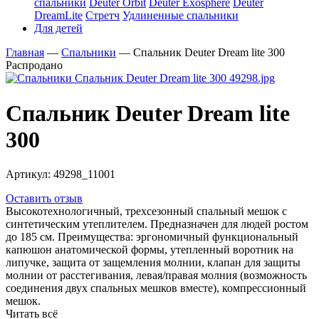
спальники
Deuter Orbit
Deuter Exosphere
Deuter
DreamLite
Стретч
Удлиненные спальники
Для детей
Главная
—
Спальники
—
Спальник Deuter Dream lite 300
Распродано
Спальник Deuter Dream lite
300
Артикул:
49298_11001
Оставить отзыв
Высокотехнологичный, трехсезонный спальный мешок с
синтетическим утеплителем. Предназначен для людей ростом
до 185 см. Преимущества: эргономичный функциональный
капюшон анатомической формы, утепленный воротник на
липучке, защита от защемления молнии, клапан для защиты
молнии от расстегивания, левая/правая молния (возможность
соединения двух спальных мешков вместе), компрессионный
мешок.
Читать всё