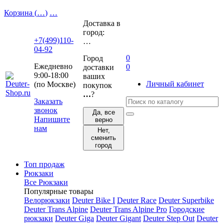
Корзина (
…
)
…
Доставка в
город:
+7(499)110-
…
04-92
0
Город
Ежедневно
0
доставки
9:00-18:00
ваших
Личный кабинет
(по Москве)
покупок
…
?
Заказать
звонок
Да, все
Напишите
верно
нам
Нет,
сменить
город
Топ продаж
Рюкзаки
Все Рюкзаки
Популярные товары
Велорюкзаки
Deuter Bike I
Deuter Race
Deuter Superbike
Deuter Trans Alpine
Deuter Trans Alpine Pro
Городские
рюкзаки
Deuter Giga
Deuter Gigant
Deuter Step Out
Deuter