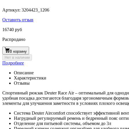
Артикул:
3204423_1206
Оставить отзыв
16740 руб
Распродано
В корзину
Нет в наличии
Подробнее
Описание
Характеристики
Отзывы
Спортивный рюкзак Deuter Race Air – оптимальный для одноднев
удобная посадка достигаются благодаря эргономичным формов
элементы для улучшения заметности в условиях плохого освеще
Система Deuter Aircomfort способствует эффективной ве
Нагрудный регулируемый ремень и бедренный пояс оптим
Отделение для питьевой системы, объемом до 3л
Передний карман содержит органайзер для удобного раз