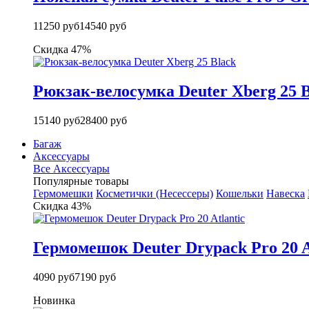
11250 руб
14540 руб
Скидка 47%
Рюкзак-велосумка Deuter Xberg 25 B
15140 руб
28400 руб
Багаж
Аксессуары
Все Аксессуары
Популярные товары
Гермомешки
Косметички (Несессеры)
Кошельки
Навеска
Скидка 43%
Гермомешок Deuter Drypack Pro 20 A
4090 руб
7190 руб
Новинка