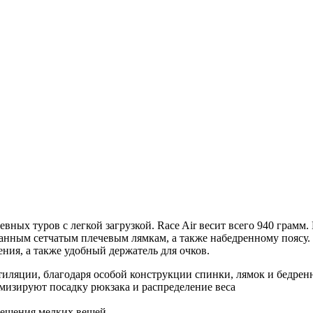
ных туров с легкой загрузкой. Race Air весит всего 940 грамм. 
анным сетчатым плечевым лямкам, а также набедренному поясу.
ния, а также удобный держатель для очков.
нтиляции, благодаря особой конструкции спинки, лямок и бедрен
изируют посадку рюкзака и распределение веса
мещения мелких вещей