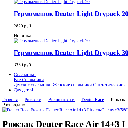
Гермомешок Deuter Light Drypack 2
2820 руб
Новинка
Гермомешок Deuter Light Drypack 3
3350 руб
Спальники
Все Спальники
Детские спальники
Женские спальники
Синтетические с
Для детей
Главная
—
Рюкзаки
—
Велорюкзаки
—
Deuter Race
—
Рюкзак D
Распродано
Рюкзак Deuter Race Air 14+3 L