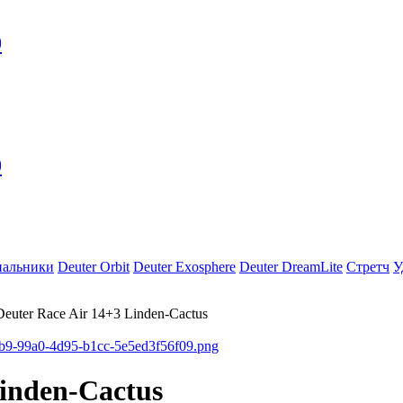
0
0
пальники
Deuter Orbit
Deuter Exosphere
Deuter DreamLite
Стретч
У
euter Race Air 14+3 Linden-Cactus
inden-Cactus