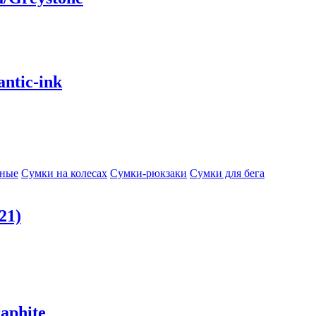
ntic-ink
сные
Сумки на колесах
Сумки-рюкзаки
Сумки для бега
21)
aphite