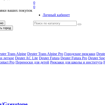
0
0
авки ваших покупок
Личный кабинет
рно
ть город
uter Trans Alpine
Deuter Trans Alpine Pro
Городские рюкзаки
Deute
и легкие
Deuter AС Lite
Deuter Futura
Deuter Futura Pro
Deuter Spe
ontact Pro
Переноски для детей
Рюкзаки для школы и института
u/Greystone