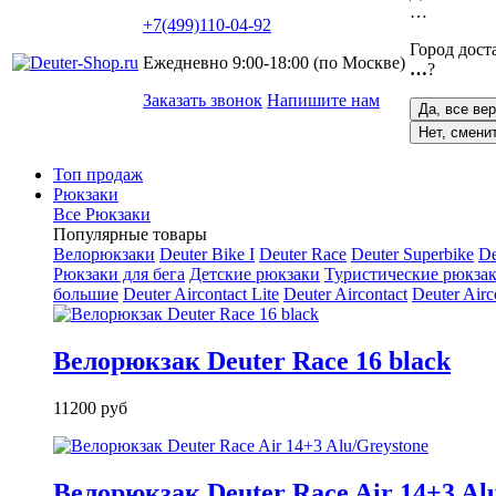
…
+7(499)110-04-92
Город дост
Ежедневно 9:00-18:00 (по Москве)
…
?
Заказать звонок
Напишите нам
Да, все ве
Нет, смени
Топ продаж
Рюкзаки
Все Рюкзаки
Популярные товары
Велорюкзаки
Deuter Bike I
Deuter Race
Deuter Superbike
De
Рюкзаки для бега
Детские рюкзаки
Туристические рюкзак
большие
Deuter Aircontact Lite
Deuter Aircontact
Deuter Airc
Велорюкзак Deuter Race 16 black
11200 руб
Велорюкзак Deuter Race Air 14+3 Al