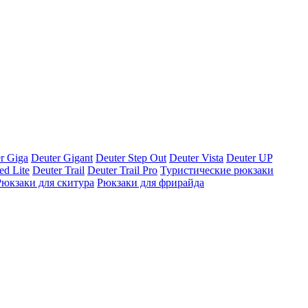
r Giga
Deuter Gigant
Deuter Step Out
Deuter Vista
Deuter UP
ed Lite
Deuter Trail
Deuter Trail Pro
Туристические рюкзаки
Рюкзаки для скитура
Рюкзаки для фрирайда