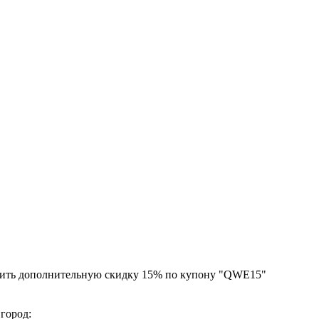
чить дополнительную скидку 15% по купону "QWE15"
 город: