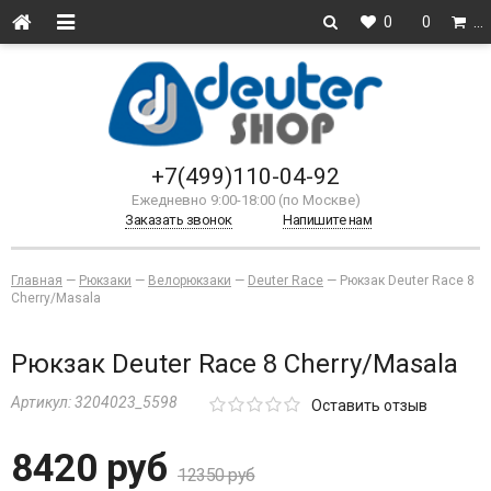
0
0
…
+7(499)110-04-92
Ежедневно 9:00-18:00 (по Москве)
Заказать звонок
Напишите нам
Главная
—
Рюкзаки
—
Велорюкзаки
—
Deuter Race
—
Рюкзак Deuter Race 8
Cherry/Masala
Рюкзак Deuter Race 8 Cherry/Masala
Артикул:
3204023_5598
Оставить отзыв
8420 руб
12350 руб