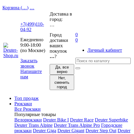
Корзина (
…
)
…
Доставка в
город:
+7(499)110-
…
04-92
0
Город
Ежедневно
0
доставки
9:00-18:00
ваших
Личный кабинет
(по Москве)
покупок
…
?
Заказать
звонок
Да, все
Напишите
верно
нам
Нет,
сменить
город
Топ продаж
Рюкзаки
Все Рюкзаки
Популярные товары
Велорюкзаки
Deuter Bike I
Deuter Race
Deuter Superbike
Deuter Trans Alpine
Deuter Trans Alpine Pro
Городские
рюкзаки
Deuter Giga
Deuter Gigant
Deuter Step Out
Deuter