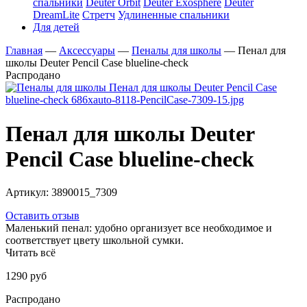
спальники
Deuter Orbit
Deuter Exosphere
Deuter
DreamLite
Стретч
Удлиненные спальники
Для детей
Главная
—
Аксессуары
—
Пеналы для школы
—
Пенал для
школы Deuter Pencil Case blueline-check
Распродано
Пенал для школы Deuter
Pencil Case blueline-check
Артикул:
3890015_7309
Оставить отзыв
Маленький пенал: удобно организует все необходимое и
соответствует цвету школьной сумки.
Читать всё
1290 руб
Распродано