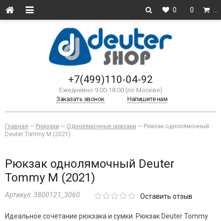
0
0
…
+7(499)110-04-92
Ежедневно 9:00-18:00 (по Москве)
Заказать звонок
Напишите нам
Главная
—
Рюкзаки
—
Однолямочные рюкзаки
—
Рюкзак однолямочный
Deuter Tommy M (2021)
Рюкзак однолямочный Deuter
Tommy M (2021)
Артикул:
3800121_3060
Оставить отзыв
Идеальное сочетание рюкзака и сумки. Рюкзак Deuter Tommy