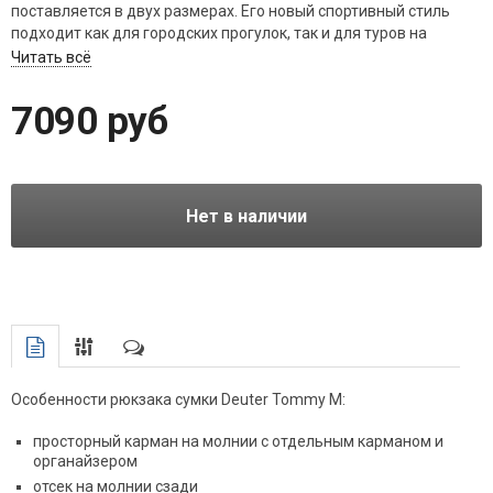
поставляется в двух размерах. Его новый спортивный стиль
подходит как для городских прогулок, так и для туров на
открытом воздухе.
Читать всё
7090 руб
Нет в наличии
Особенности рюкзака сумки Deuter Tommy M:
просторный карман на молнии с отдельным карманом и
органайзером
отсек на молнии сзади