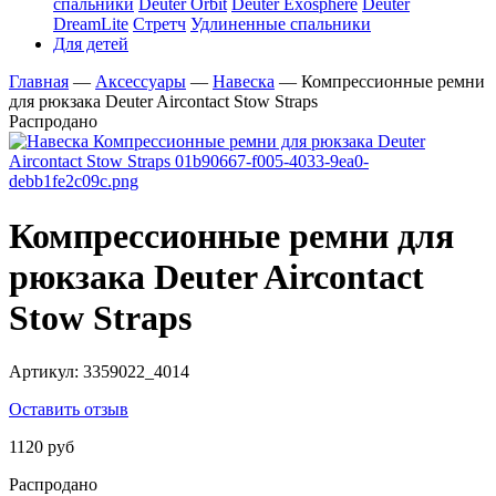
спальники
Deuter Orbit
Deuter Exosphere
Deuter
DreamLite
Стретч
Удлиненные спальники
Для детей
Главная
—
Аксессуары
—
Навеска
—
Компрессионные ремни
для рюкзака Deuter Aircontact Stow Straps
Распродано
Компрессионные ремни для
рюкзака Deuter Aircontact
Stow Straps
Артикул:
3359022_4014
Оставить отзыв
1120 руб
Распродано