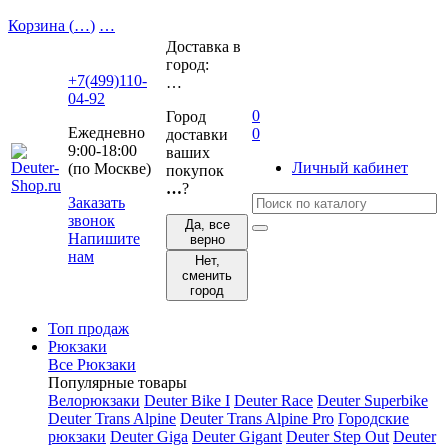
Корзина (
…
)
…
Доставка в
город:
+7(499)110-
…
04-92
0
Город
Ежедневно
0
доставки
9:00-18:00
ваших
Личный кабинет
(по Москве)
покупок
…
?
Заказать
звонок
Да, все
Напишите
верно
нам
Нет,
сменить
город
Топ продаж
Рюкзаки
Все Рюкзаки
Популярные товары
Велорюкзаки
Deuter Bike I
Deuter Race
Deuter Superbike
Deuter Trans Alpine
Deuter Trans Alpine Pro
Городские
рюкзаки
Deuter Giga
Deuter Gigant
Deuter Step Out
Deuter