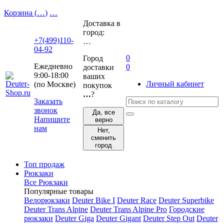
Корзина (
…
)
…
Доставка в
город:
+7(499)110-
…
04-92
0
Город
Ежедневно
0
доставки
9:00-18:00
ваших
Личный кабинет
(по Москве)
покупок
…
?
Заказать
звонок
Да, все
Напишите
верно
нам
Нет,
сменить
город
Топ продаж
Рюкзаки
Все Рюкзаки
Популярные товары
Велорюкзаки
Deuter Bike I
Deuter Race
Deuter Superbike
Deuter Trans Alpine
Deuter Trans Alpine Pro
Городские
рюкзаки
Deuter Giga
Deuter Gigant
Deuter Step Out
Deuter