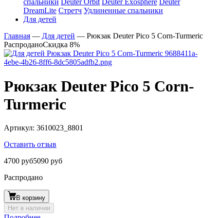
спальники
Deuter Orbit
Deuter Exosphere
Deuter
DreamLite
Стретч
Удлиненные спальники
Для детей
Главная
—
Для детей
—
Рюкзак Deuter Pico 5 Corn-Turmeric
Распродано
Скидка 8%
Рюкзак Deuter Pico 5 Corn-
Turmeric
Артикул:
3610023_8801
Оставить отзыв
4700 руб
5090 руб
Распродано
В корзину
Нет в наличии
Подробнее