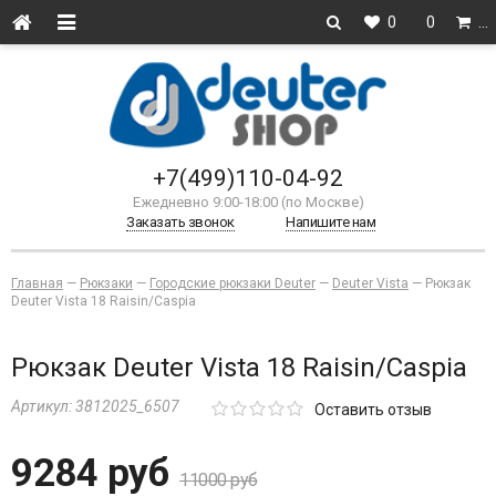
0
0
…
+7(499)110-04-92
Ежедневно 9:00-18:00 (по Москве)
Заказать звонок
Напишите нам
Главная
—
Рюкзаки
—
Городские рюкзаки Deuter
—
Deuter Vista
—
Рюкзак
Deuter Vista 18 Raisin/Caspia
Рюкзак Deuter Vista 18 Raisin/Caspia
Артикул:
3812025_6507
Оставить отзыв
9284 руб
11000 руб