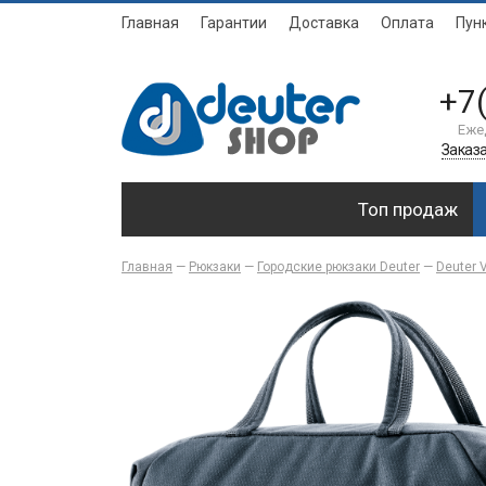
Главная
Гарантии
Доставка
Оплата
Пун
+7
Еже
Заказа
Топ продаж
Главная
—
Рюкзаки
—
Городские рюкзаки Deuter
—
Deuter V