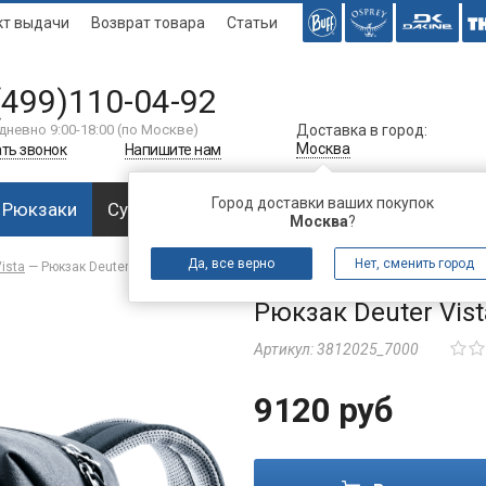
кт выдачи
Возврат товара
Статьи
(499)110-04-92
дневно 9:00-18:00 (по Москве)
Доставка в город:
Москва
ть звонок
Напишите нам
Город доставки ваших покупок
Рюкзаки
Сумки
Багаж
Аксессуары
Спальни
Москва
?
Да, все верно
Нет, сменить город
ista
—
Рюкзак Deuter Vista 18 Black
Рюкзак Deuter Vist
Артикул:
3812025_7000
9120 руб