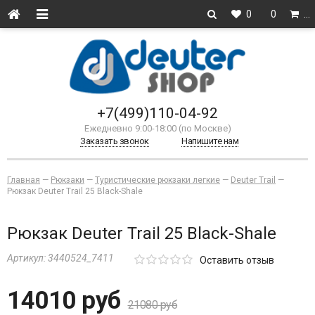
0
0
…
+7(499)110-04-92
Ежедневно 9:00-18:00 (по Москве)
Заказать звонок
Напишите нам
Главная
—
Рюкзаки
—
Туристические рюкзаки легкие
—
Deuter Trail
—
Рюкзак Deuter Trail 25 Black-Shale
Рюкзак Deuter Trail 25 Black-Shale
Артикул:
3440524_7411
Оставить отзыв
14010 руб
21080 руб