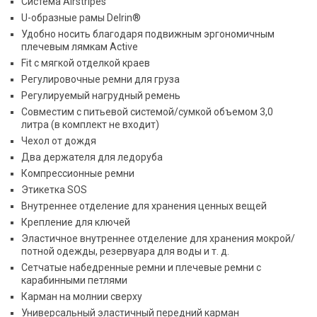
Система Airstripes
U-образные рамы Delrin®
Удобно носить благодаря подвижным эргономичным
плечевым лямкам Active
Fit с мягкой отделкой краев
Регулировочные ремни для груза
Регулируемый нагрудный ремень
Совместим с питьевой системой/сумкой объемом 3,0
литра (в комплект не входит)
Чехол от дождя
Два держателя для ледоруба
Компрессионные ремни
Этикетка SOS
Внутреннее отделение для хранения ценных вещей
Крепление для ключей
Эластичное внутреннее отделение для хранения мокрой/
потной одежды, резервуара для воды и т. д.
Сетчатые набедренные ремни и плечевые ремни с
карабинными петлями
Карман на молнии сверху
Универсальный эластичный передний карман