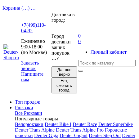
Корзина (
…
)
…
Доставка в
город:
+7(499)110-
…
04-92
0
Город
Ежедневно
0
доставки
9:00-18:00
ваших
Личный кабинет
(по Москве)
покупок
…
?
Заказать
звонок
Да, все
Напишите
верно
нам
Нет,
сменить
город
Топ продаж
Рюкзаки
Все Рюкзаки
Популярные товары
Велорюкзаки
Deuter Bike I
Deuter Race
Deuter Superbike
Deuter Trans Alpine
Deuter Trans Alpine Pro
Городские
рюкзаки
Deuter Giga
Deuter Gigant
Deuter Step Out
Deuter