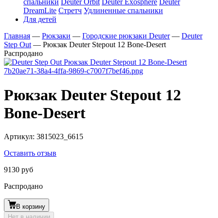
спальники
Deuter Orbit
Deuter Exosphere
Deuter
DreamLite
Стретч
Удлиненные спальники
Для детей
Главная
—
Рюкзаки
—
Городские рюкзаки Deuter
—
Deuter
Step Out
—
Рюкзак Deuter Stepout 12 Bone-Desert
Распродано
Рюкзак Deuter Stepout 12
Bone-Desert
Артикул:
3815023_6615
Оставить отзыв
9130 руб
Распродано
В корзину
Нет в наличии