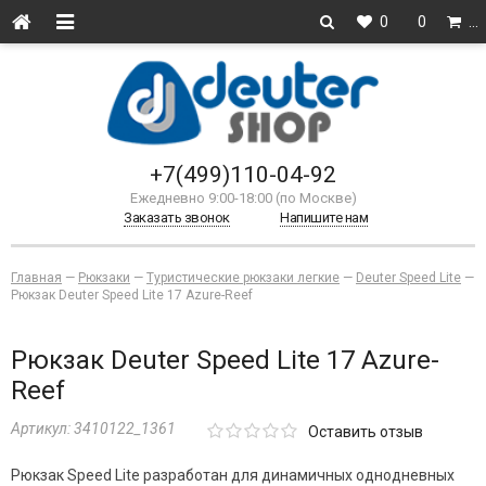
0
0
…
+7(499)110-04-92
Ежедневно 9:00-18:00 (по Москве)
Заказать звонок
Напишите нам
Главная
—
Рюкзаки
—
Туристические рюкзаки легкие
—
Deuter Speed Lite
—
Рюкзак Deuter Speed Lite 17 Azure-Reef
Рюкзак Deuter Speed Lite 17 Azure-
Reef
Артикул:
3410122_1361
Оставить отзыв
Рюкзак Speed Lite разработан для динамичных однодневных