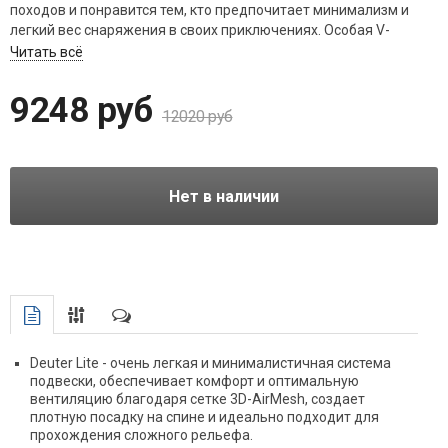
походов и понравится тем, кто предпочитает минимализм и
легкий вес снаряжения в своих приключениях. Особая V-
образная форма обеспечивает свободу движений и
Читать всё
оптимальное распределение нагрузки на тело. Благодаря
продуманной конструкции, эффективно уменьшают
9248 руб
раскачивание груза и обеспечивают полный диапазон
12020 руб
движений. Это помогает экономить энергию на больших
расстояниях.
Нет в наличии
Deuter Lite - очень легкая и минималистичная система
подвески, обеспечивает комфорт и оптимальную
вентиляцию благодаря сетке 3D-AirMesh, создает
плотную посадку на спине и идеально подходит для
прохождения сложного рельефа.