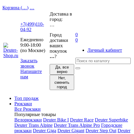
Корзина (
…
)
…
Доставка в
город:
+7(499)110-
…
04-92
0
Город
Ежедневно
0
доставки
9:00-18:00
ваших
Личный кабинет
(по Москве)
покупок
…
?
Заказать
звонок
Да, все
Напишите
верно
нам
Нет,
сменить
город
Топ продаж
Рюкзаки
Все Рюкзаки
Популярные товары
Велорюкзаки
Deuter Bike I
Deuter Race
Deuter Superbike
Deuter Trans Alpine
Deuter Trans Alpine Pro
Городские
рюкзаки
Deuter Giga
Deuter Gigant
Deuter Step Out
Deuter