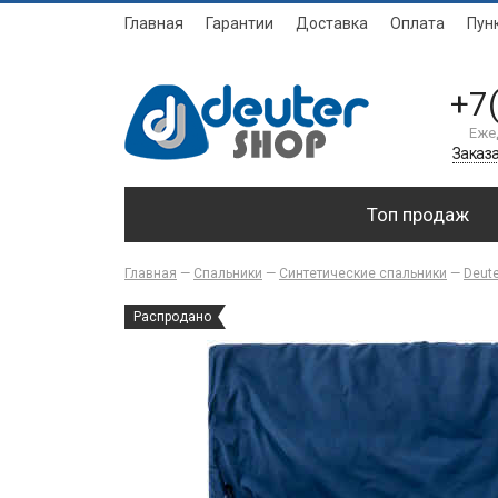
Главная
Гарантии
Доставка
Оплата
Пун
+7
Еже
Заказа
Топ продаж
Главная
—
Спальники
—
Синтетические спальники
—
Deute
Распродано