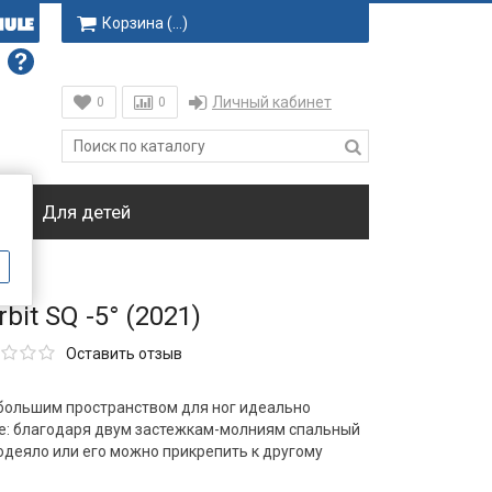
Корзина (
…
)
Личный кабинет
0
0
ки
Для детей
bit SQ -5° (2021)
Оставить отзыв
 большим пространством для ног идеально
ге: благодаря двум застежкам-молниям спальный
деяло или его можно прикрепить к другому
 Подкладка в области головы снимается,