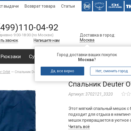
кт выдачи
Возврат товара
Статьи
(499)110-04-92
дневно 9:00-18:00 (по Москве)
Доставка в город:
Москва
ть звонок
Напишите нам
Город доставки ваших покупок
Рюкзаки
Сумки
Багаж
Аксессуары
Спальни
Москва
?
Да, все верно
Нет, сменить город
r Orbit
—
Спальник Deuter Orbit SQ -5° (2021)
Спальник Deuter Or
Артикул:
3702121_3320
Этот мягкий спальный мешок с
подходит для отдыха в кемпин
мешок превращается в уютное о
мешку в двухместном варианте.
Читать всё