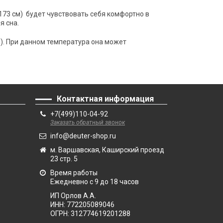
 / 173 см) будет чувствовать себя комфортно в
я сна.
ом). При данном температура она может
Контактная информация
+7(499)110-04-92
Заказать обратный звонок
info@deuter-shop.ru
м. Варшавская, Каширский проезд
23 стр. 5
Время работы
Ежедневно с 9 до 18 часов
ИП Орлов А.А.
ИНН:
772205089046
ОГРН:
312774619201288