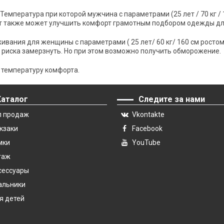
Температура при которой мужчина с параметрами
(25 лет / 70 кг
ст также может улучшить комфорт грамотным подбором одежды дл
живания для женщины с параметрами
( 25 лет/ 60 кг/ 160 см рост
з риска замерзнуть. Но при этом возможно получить обморожение.
 температуру комфорта.
Каталог
Следите за нами
п продаж
Vkontakte
кзаки
Facebook
мки
YouTube
гаж
сессуары
альники
я детей