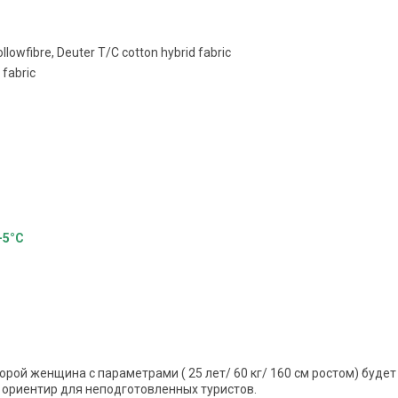
lowfibre, Deuter T/C cotton hybrid fabric
fabric
-5°C
рой женщина с параметрами ( 25 лет/ 60 кг/ 160 см ростом) буде
о ориентир для неподготовленных туристов.