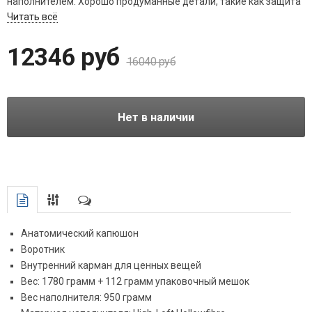
наполнителем. Хорошо продуманные детали, такие как защита
от защемления на молнии, внутренний карман для ценных
Читать всё
вещей и контурный капюшон, делают Orbit вашим идеальным
компаньоном. С Orbit -5 ° вы легко справитесь с холодами.
12346 руб
16040 руб
Нет в наличии
Анатомический капюшон
Воротник
Внутренний карман для ценных вещей
Вес: 1780 грамм + 112 грамм упаковочный мешок
Вес наполнителя: 950 грамм