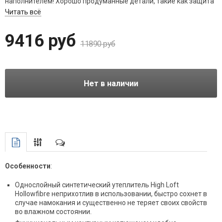
наполнителем! Хорошо продуманные детали, такие как защита
от закусывания молнии, внутренняя сумка для ценных вещей и
Читать всё
контурный капюшон, делают Orbit вашим идеальным
спутником. Orbtit 0 ° идеально подходит для межсезонья.
9416 руб
11890 руб
Нет в наличии
Особенности
:
Однослойный синтетический утеплитель High Loft
Hollowfibre неприхотлив в использовании, быстро сохнет в
случае намокания и существенно не теряет своих свойств
во влажном состоянии.