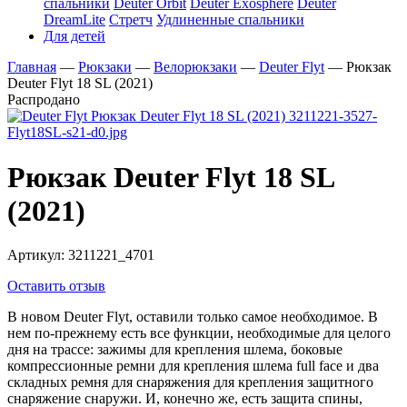
спальники
Deuter Orbit
Deuter Exosphere
Deuter
DreamLite
Стретч
Удлиненные спальники
Для детей
Главная
—
Рюкзаки
—
Велорюкзаки
—
Deuter Flyt
—
Рюкзак
Deuter Flyt 18 SL (2021)
Распродано
Рюкзак Deuter Flyt 18 SL
(2021)
Артикул:
3211221_4701
Оставить отзыв
В новом Deuter Flyt, оставили только самое необходимое. В
нем по-прежнему есть все функции, необходимые для целого
дня на трассе: зажимы для крепления шлема, боковые
компрессионные ремни для крепления шлема full face и два
складных ремня для снаряжения для крепления защитного
снаряжение снаружи. И, конечно же, есть защита спины,