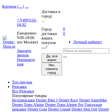
Корзина (
…
)
…
Доставка в
город:
+7(499)110-
…
04-92
0
Город
Ежедневно
0
доставки
9:00-18:00
ваших
Личный кабинет
(по Москве)
покупок
…
?
Заказать
звонок
Да, все
Напишите
верно
нам
Нет,
сменить
город
Топ продаж
Рюкзаки
Все Рюкзаки
Популярные товары
Велорюкзаки
Deuter Bike I
Deuter Race
Deuter Superbike
Deuter Trans Alpine
Deuter Trans Alpine Pro
Городские
рюкзаки
Deuter Giga
Deuter Gigant
Deuter Step Out
Deuter