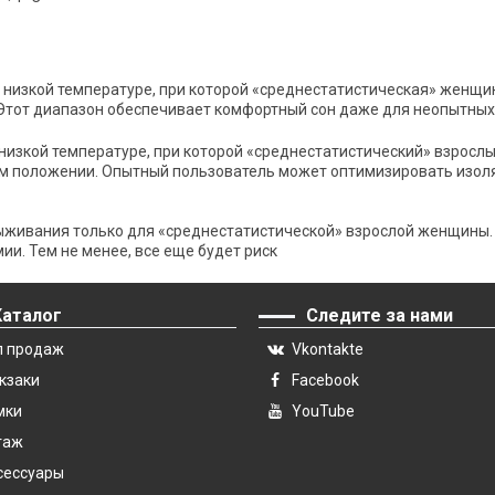
кой температуре, при которой «среднестатистическая» женщина (
Этот диапазон обеспечивает комфортный сон даже для неопытных
ой температуре, при которой «среднестатистический» взрослый м
м положении. Опытный пользователь может оптимизировать изоля
вания только для «среднестатистической» взрослой женщины. Он
ии. Тем не менее, все еще будет риск
Каталог
Следите за нами
п продаж
Vkontakte
кзаки
Facebook
мки
YouTube
гаж
сессуары