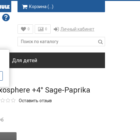
Корзина (
…
)
Личный кабинет
0
0
ки
Для детей
xosphere +4° Sage-Paprika
Оставить отзыв
уб