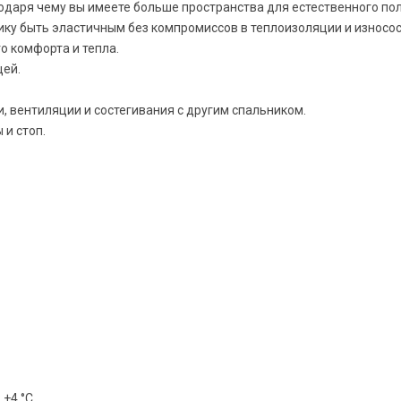
годаря чему вы имеете больше пространства для естественного пол
ику быть эластичным без компромиссов в теплоизоляции и износос
о комфорта и тепла.
щей.
, вентиляции и состегивания с другим спальником.
и стоп.
 +4 °C