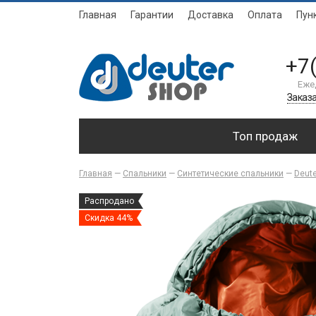
Главная
Гарантии
Доставка
Оплата
Пун
+7
Еже
Заказа
Топ продаж
Главная
—
Спальники
—
Синтетические спальники
—
Deute
Распродано
Скидка 44%