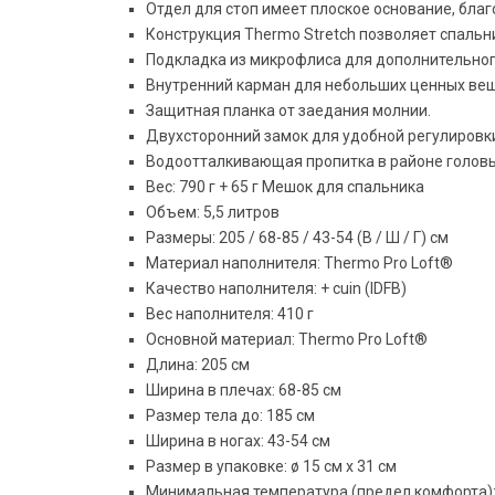
Отдел для стоп имеет плоское основание, бла
Конструкция Thermo Stretch позволяет спальн
Подкладка из микрофлиса для дополнительног
Внутренний карман для небольших ценных ве
Защитная планка от заедания молнии.
Двухсторонний замок для удобной регулировки
Водоотталкивающая пропитка в районе головы 
Вес: 790 г + 65 г Мешок для спальника
Объем: 5,5 литров
Размеры: 205 / 68-85 / 43-54 (В / Ш / Г) см
Материал наполнителя: Thermo Pro Loft®
Качество наполнителя: + cuin (IDFB)
Вес наполнителя: 410 г
Основной материал: Thermo Pro Loft®
Длина: 205 см
Ширина в плечах: 68-85 см
Размер тела до: 185 см
Ширина в ногах: 43-54 см
Размер в упаковке: ø 15 см x 31 см
Минимальная температура (предел комфорта):