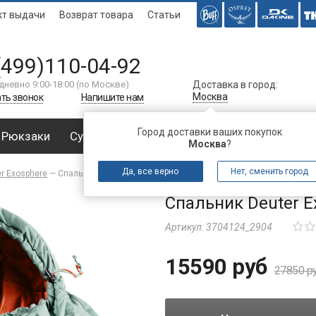
кт выдачи
Возврат товара
Статьи
(499)110-04-92
дневно 9:00-18:00 (по Москве)
Доставка в город:
Москва
ть звонок
Напишите нам
Город доставки ваших покупок
Рюкзаки
Сумки
Багаж
Аксессуары
Спальни
Москва
?
Да, все верно
Нет, сменить город
r Exosphere
—
Спальник Deuter Exosphere +4° Sage-Paprika
Спальник Deuter E
Артикул:
3704124_2904
15590 руб
27850 р