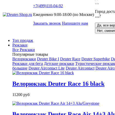
…
+7(499)110-04-92
Город дост
Ежедневно 9:00-18:00 (по Москве)
…
?
Заказать звонок
Напишите нам
Да, все ве
Нет, смени
Топ продаж
Рюкзаки
Все Рюкзаки
Популярные товары
Велорюкзаки
Deuter Bike I
Deuter Race
Deuter Superbike
De
Рюкзаки для бега
Детские рюкзаки
Туристические рюкзак
большие
Deuter Aircontact Lite
Deuter Aircontact
Deuter Airc
Велорюкзак Deuter Race 16 black
11200 руб
Велорюкзак Deuter Race Air 14+3 Al