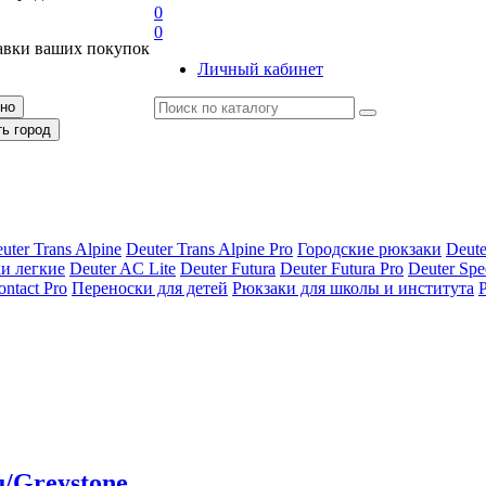
0
0
авки ваших покупок
Личный кабинет
рно
ть город
uter Trans Alpine
Deuter Trans Alpine Pro
Городские рюкзаки
Deute
и легкие
Deuter AС Lite
Deuter Futura
Deuter Futura Pro
Deuter Spe
ontact Pro
Переноски для детей
Рюкзаки для школы и института
u/Greystone