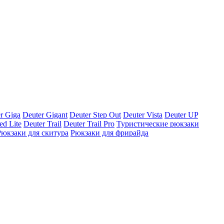
r Giga
Deuter Gigant
Deuter Step Out
Deuter Vista
Deuter UP
ed Lite
Deuter Trail
Deuter Trail Pro
Туристические рюкзаки
Рюкзаки для скитура
Рюкзаки для фрирайда