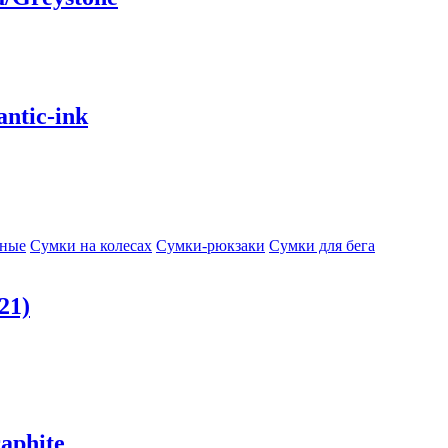
ntic-ink
сные
Сумки на колесах
Сумки-рюкзаки
Сумки для бега
21)
aphite