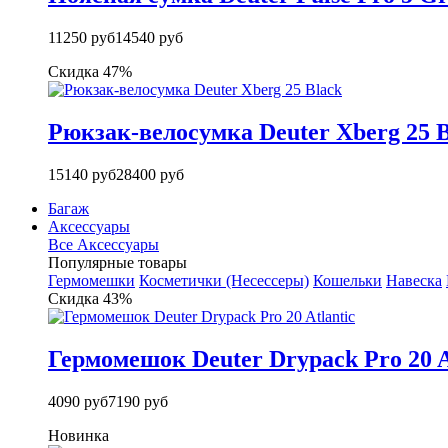
11250 руб
14540 руб
Скидка 47%
Рюкзак-велосумка Deuter Xberg 25 B
15140 руб
28400 руб
Багаж
Аксессуары
Все Аксессуары
Популярные товары
Гермомешки
Косметички (Несессеры)
Кошельки
Навеска
Скидка 43%
Гермомешок Deuter Drypack Pro 20 A
4090 руб
7190 руб
Новинка