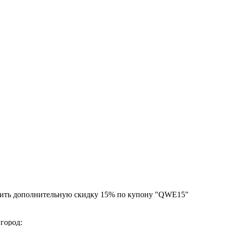
чить дополнительную скидку 15% по купону "QWE15"
 город: