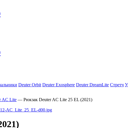
0
0
пальники
Deuter Orbit
Deuter Exosphere
Deuter DreamLite
Стретч
У
r AС Lite
—
Рюкзак Deuter AC Lite 25 EL (2021)
2021)