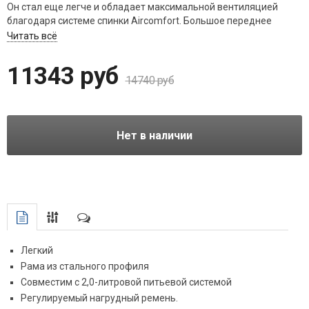
Он стал еще легче и обладает максимальной вентиляцией
благодаря системе спинки Aircomfort. Большое переднее
отверстие на молнии обеспечивает отличный доступ. Смартфон
Читать всё
или закуски можно хранить в эластичном вентилируемом
боковом кармане. Прикрепить шлем можно к петлям на
11343 руб
внешней стороне рюкзака с помощью дополнительного
14740 руб
крепления.
Нет в наличии
Легкий
Рама из стального профиля
Совместим с 2,0-литровой питьевой системой
Регулируемый нагрудный ремень.