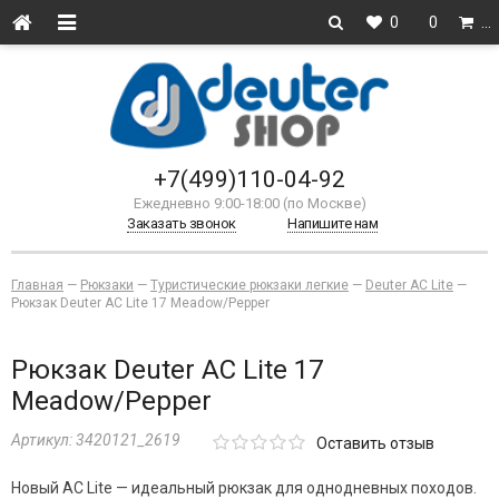
0
0
…
+7(499)110-04-92
Ежедневно 9:00-18:00 (по Москве)
Заказать звонок
Напишите нам
Главная
—
Рюкзаки
—
Туристические рюкзаки легкие
—
Deuter AС Lite
—
Рюкзак Deuter AC Lite 17 Meadow/Pepper
Рюкзак Deuter AC Lite 17
Meadow/Pepper
Артикул:
3420121_2619
Оставить отзыв
Новый AC Lite — идеальный рюкзак для однодневных походов.